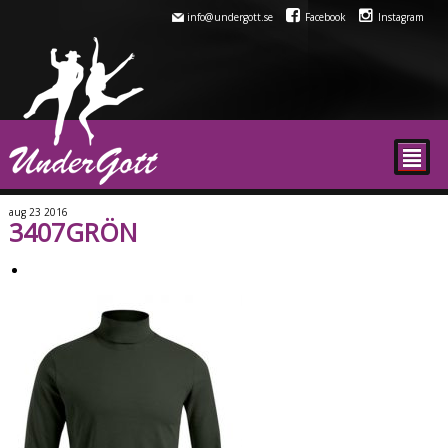
info@undergott.se
Facebook
Instagram
²
aug
23
2016
3407GRÖN