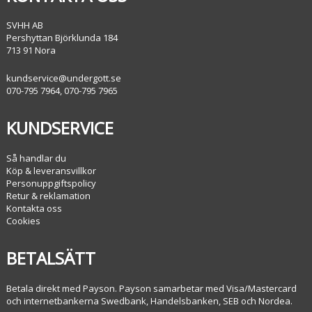
SVHH AB
Pershyttan Björklunda 184
713 91 Nora
kundservice@undergott.se
070-795 7964, 070-795 7965
KUNDSERVICE
Så handlar du
Köp & leveransvillkor
Personuppgiftspolicy
Retur & reklamation
Kontakta oss
Cookies
BETALSÄTT
Betala direkt med Payson. Payson samarbetar med Visa/Mastercard
och internetbankerna Swedbank, Handelsbanken, SEB och Nordea.