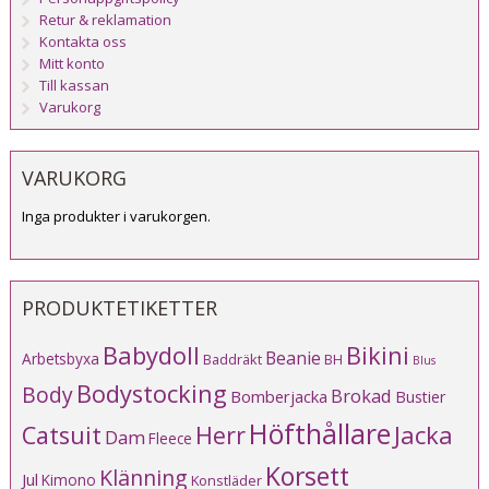
Retur & reklamation
Kontakta oss
Mitt konto
Till kassan
Varukorg
VARUKORG
Inga produkter i varukorgen.
PRODUKTETIKETTER
Babydoll
Bikini
Beanie
Arbetsbyxa
Baddräkt
BH
Blus
Bodystocking
Body
Brokad
Bomberjacka
Bustier
Höfthållare
Catsuit
Herr
Jacka
Dam
Fleece
Korsett
Klänning
Jul
Kimono
Konstläder