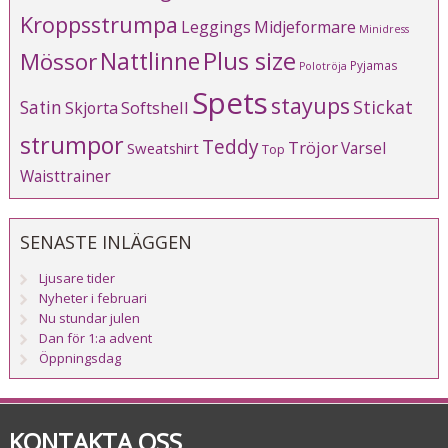
Kroppsstrumpa
Leggings
Midjeformare
Minidress
Plus size
Mössor
Nattlinne
Pyjamas
Polotröja
Spets
stayups
Stickat
Satin
Softshell
Skjorta
strumpor
Teddy
Tröjor
Varsel
Sweatshirt
Top
Waisttrainer
SENASTE INLÄGGEN
Ljusare tider
Nyheter i februari
Nu stundar julen
Dan för 1:a advent
Öppningsdag
KONTAKTA OSS