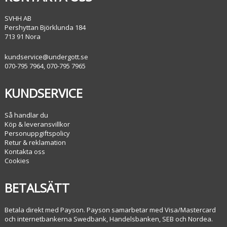
SVHH AB
Pershyttan Björklunda 184
713 91 Nora
kundservice@undergott.se
070-795 7964, 070-795 7965
KUNDSERVICE
Så handlar du
Köp & leveransvillkor
Personuppgiftspolicy
Retur & reklamation
Kontakta oss
Cookies
BETALSÄTT
Betala direkt med Payson. Payson samarbetar med Visa/Mastercard
och internetbankerna Swedbank, Handelsbanken, SEB och Nordea.