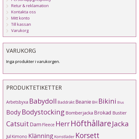
Retur & reklamation
Kontakta oss
Mitt konto
Till kassan
Varukorg
VARUKORG
Inga produkter i varukorgen.
PRODUKTETIKETTER
Babydoll
Bikini
Beanie
Arbetsbyxa
Baddräkt
BH
Blus
Bodystocking
Body
Brokad
Bomberjacka
Bustier
Höfthållare
Catsuit
Herr
Jacka
Dam
Fleece
Korsett
Klänning
Jul
Kimono
Konstläder