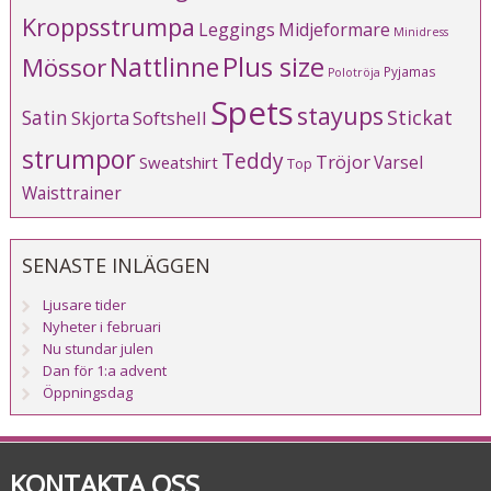
Kroppsstrumpa
Leggings
Midjeformare
Minidress
Plus size
Mössor
Nattlinne
Pyjamas
Polotröja
Spets
stayups
Stickat
Satin
Softshell
Skjorta
strumpor
Teddy
Tröjor
Varsel
Sweatshirt
Top
Waisttrainer
SENASTE INLÄGGEN
Ljusare tider
Nyheter i februari
Nu stundar julen
Dan för 1:a advent
Öppningsdag
KONTAKTA OSS