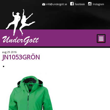
info@undergott.se
Facebook
Instagram
²
aug
29
2016
JN1053GRÖN