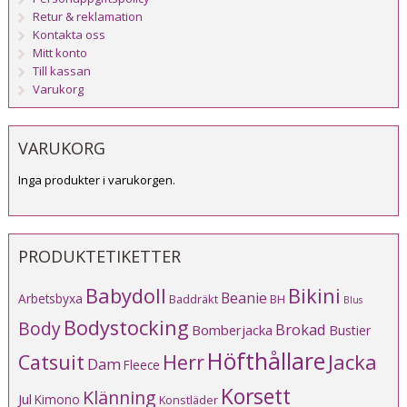
Retur & reklamation
Kontakta oss
Mitt konto
Till kassan
Varukorg
VARUKORG
Inga produkter i varukorgen.
PRODUKTETIKETTER
Babydoll
Bikini
Beanie
Arbetsbyxa
Baddräkt
BH
Blus
Bodystocking
Body
Brokad
Bomberjacka
Bustier
Höfthållare
Catsuit
Herr
Jacka
Dam
Fleece
Korsett
Klänning
Jul
Kimono
Konstläder