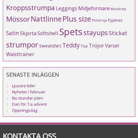
Kroppsstrumpa
Leggings
Midjeformare
Minidress
Plus size
Mössor
Nattlinne
Pyjamas
Polotröja
Spets
stayups
Stickat
Satin
Softshell
Skjorta
strumpor
Teddy
Tröjor
Varsel
Sweatshirt
Top
Waisttrainer
SENASTE INLÄGGEN
Ljusare tider
Nyheter i februari
Nu stundar julen
Dan för 1:a advent
Öppningsdag
KONTAKTA OSS