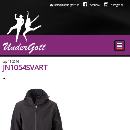
info@undergott.se
Facebook
Instagram
²
sep
11
2016
JN1054SVART