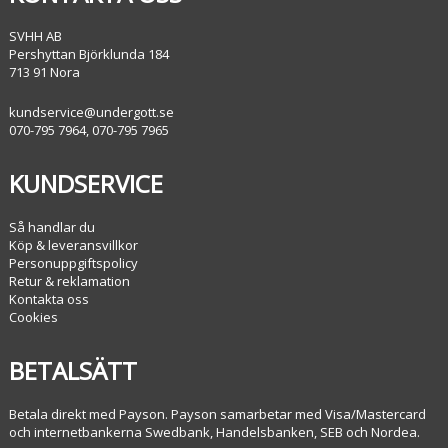
SVHH AB
Pershyttan Björklunda 184
713 91 Nora
kundservice@undergott.se
070-795 7964, 070-795 7965
KUNDSERVICE
Så handlar du
Köp & leveransvillkor
Personuppgiftspolicy
Retur & reklamation
Kontakta oss
Cookies
BETALSÄTT
Betala direkt med Payson. Payson samarbetar med Visa/Mastercard
och internetbankerna Swedbank, Handelsbanken, SEB och Nordea.