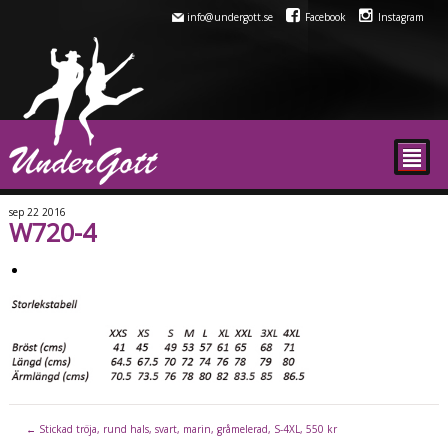
info@undergott.se
Facebook
Instagram
²
sep
22
2016
W720-4
←
Stickad tröja, rund hals, svart, marin, gråmelerad, S-4XL, 550 kr