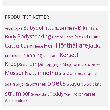
PRODUKTETIKETTER
Babydoll
Bikini
Beanie
Arbetsbyxa
Baddräkt
BH
Blus
Bodystocking
Body
Brokad
Bomberjacka
Bustier
Höfthållare
Catsuit
Herr
Jacka
Dam
Fleece
Korsett
Klänning
Jul
Kimono
Konstläder
Kroppsstrumpa
Leggings
Midjeformare
Minidress
Plus size
Mössor
Nattlinne
Pyjamas
Polotröja
Spets
stayups
Stickat
Satin
Softshell
Skjorta
strumpor
Teddy
Tröjor
Varsel
Sweatshirt
Top
Waisttrainer