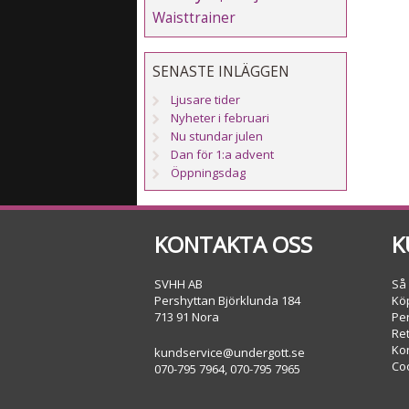
Waisttrainer
SENASTE INLÄGGEN
Ljusare tider
Nyheter i februari
Nu stundar julen
Dan för 1:a advent
Öppningsdag
KONTAKTA OSS
K
SVHH AB
Så
Pershyttan Björklunda 184
Köp
713 91 Nora
Pe
Re
Ko
kundservice@undergott.se
Co
070-795 7964, 070-795 7965