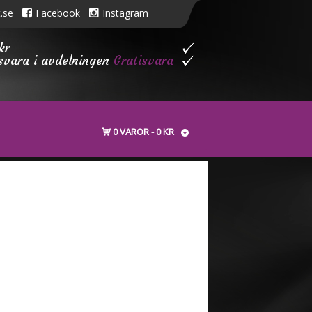
.se
Facebook
Instagram
kr
isvara i avdelningen
Gratisvara
0 VAROR
0 KR