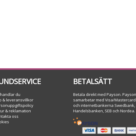
UNDSERVICE
BETALSÄTT
 handlar du
Betala direkt med Payson. Payso
 & leveransvillkor
samarbetar med Visa/Mastercard
rsonuppgiftspolicy
och internetbankerna Swedbank,
tur & reklamation
Handelsbanken, SEB och Nordea.
ntakta oss
okies