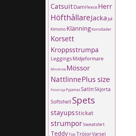
Catsuit
Herr
Dam
Fleece
Höfthållare
Jacka
Jul
Klänning
Kimono
Konstläder
Korsett
Kroppsstrumpa
Leggings
Midjeformare
Mössor
Minidress
Plus size
Nattlinne
Satin
Skjorta
Pyjamas
Polotröja
Spets
Softshell
stayups
Stickat
strumpor
Sweatshirt
Teddy
Tröjor
Varsel
Top