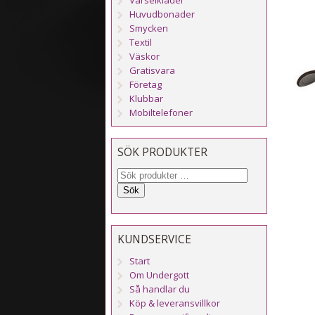
Huvudbonader
Smycken
Textil
Väskor
Gratisvara
Företag
Klubbar
Mobiltelefoner
SÖK PRODUKTER
Sök
KUNDSERVICE
Start
Om Undergott
Så handlar du
Köp & leveransvillkor