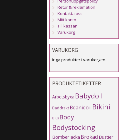
Personuppgiftspolicy
Retur & reklamation
Kontakta oss
Mitt konto
Till kassan
Varukorg
VARUKORG
Inga produkter i varukorgen.
PRODUKTETIKETTER
Babydoll
Arbetsbyxa
Bikini
Beanie
Baddräkt
BH
Body
Blus
Bodystocking
Brokad
Bomberjacka
Bustier