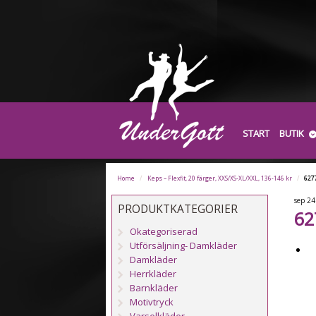
START
BUTIK
Home
/
Keps – Flexfit, 20 färger, XXS/XS-XL/XXL, 136-146 kr
/
627
sep
24
PRODUKTKATEGORIER
62
Okategoriserad
Utförsäljning- Damkläder
Damkläder
Herrkläder
Barnkläder
Motivtryck
Varselkläder