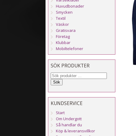
Huvudbonader
Smycken
Textil
Väskor
Gratisvara
Företag
Klubbar
Mobiltelefoner
SÖK PRODUKTER
Sök
KUNDSERVICE
Start
Om Undergott
Så handlar du
Köp & leveransvillkor