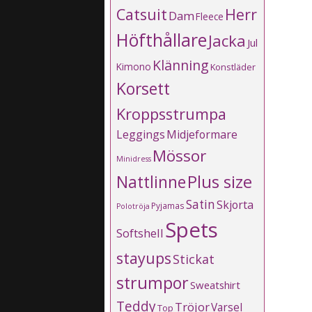
Catsuit
Herr
Dam
Fleece
Höfthållare
Jacka
Jul
Klänning
Kimono
Konstläder
Korsett
Kroppsstrumpa
Leggings
Midjeformare
Mössor
Minidress
Plus size
Nattlinne
Satin
Skjorta
Pyjamas
Polotröja
Spets
Softshell
stayups
Stickat
strumpor
Sweatshirt
Teddy
Tröjor
Varsel
Top