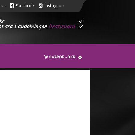
.se
Facebook
Instagram
kr
isvara i avdelningen
Gratisvara
0 VAROR
0 KR