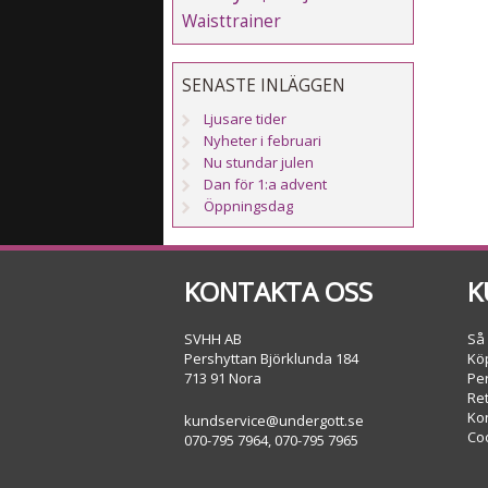
Waisttrainer
SENASTE INLÄGGEN
Ljusare tider
Nyheter i februari
Nu stundar julen
Dan för 1:a advent
Öppningsdag
KONTAKTA OSS
K
SVHH AB
Så
Pershyttan Björklunda 184
Köp
713 91 Nora
Pe
Re
Ko
kundservice@undergott.se
Co
070-795 7964, 070-795 7965