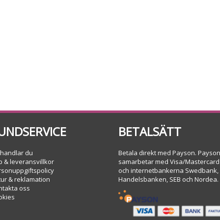
UNDSERVICE
BETALSÄTT
 handlar du
Betala direkt med Payson. Payso
 & leveransvillkor
samarbetar med Visa/Mastercard
rsonuppgiftspolicy
och internetbankerna Swedbank,
tur & reklamation
Handelsbanken, SEB och Nordea.
ntakta oss
okies