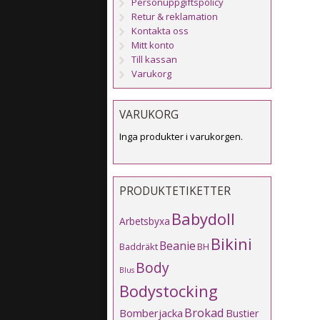
Personuppgiftspolicy
Retur & reklamation
Kontakta oss
Mitt konto
Till kassan
Varukorg
VARUKORG
Inga produkter i varukorgen.
PRODUKTETIKETTER
Babydoll
Arbetsbyxa
Bikini
Beanie
Baddräkt
BH
Body
Blus
Bodystocking
Brokad
Bomberjacka
Bustier