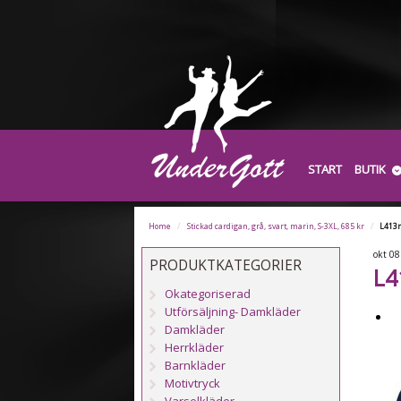
START
BUTIK
Home
/
Stickad cardigan, grå, svart, marin, S-3XL, 685 kr
/
L413
okt
08
PRODUKTKATEGORIER
L4
Okategoriserad
Utförsäljning- Damkläder
Damkläder
Herrkläder
Barnkläder
Motivtryck
Varselkläder