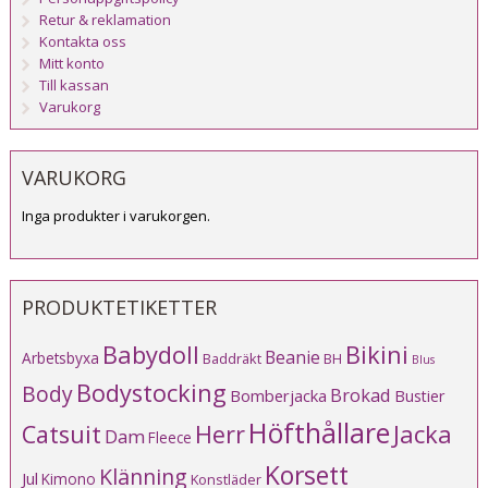
Retur & reklamation
Kontakta oss
Mitt konto
Till kassan
Varukorg
VARUKORG
Inga produkter i varukorgen.
PRODUKTETIKETTER
Babydoll
Bikini
Beanie
Arbetsbyxa
Baddräkt
BH
Blus
Bodystocking
Body
Brokad
Bomberjacka
Bustier
Höfthållare
Catsuit
Herr
Jacka
Dam
Fleece
Korsett
Klänning
Jul
Kimono
Konstläder