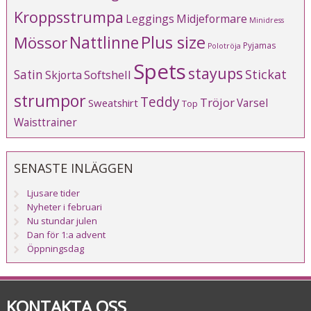
Kroppsstrumpa
Leggings
Midjeformare
Minidress
Plus size
Mössor
Nattlinne
Pyjamas
Polotröja
Spets
stayups
Stickat
Satin
Softshell
Skjorta
strumpor
Teddy
Tröjor
Varsel
Sweatshirt
Top
Waisttrainer
SENASTE INLÄGGEN
Ljusare tider
Nyheter i februari
Nu stundar julen
Dan för 1:a advent
Öppningsdag
KONTAKTA OSS