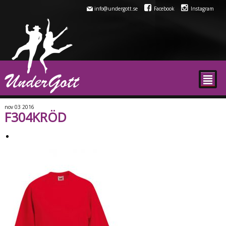
info@undergott.se
Facebook
Instagram
²
nov
03
2016
F304KRÖD