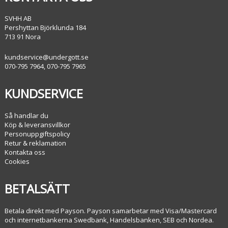
SVHH AB
Pershyttan Björklunda 184
713 91 Nora
kundservice@undergott.se
070-795 7964, 070-795 7965
KUNDSERVICE
Så handlar du
Köp & leveransvillkor
Personuppgiftspolicy
Retur & reklamation
Kontakta oss
Cookies
BETALSÄTT
Betala direkt med Payson. Payson samarbetar med Visa/Mastercard
och internetbankerna Swedbank, Handelsbanken, SEB och Nordea.