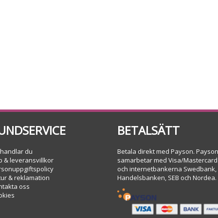
UNDSERVICE
BETALSÄTT
 handlar du
Betala direkt med Payson. Payso
 & leveransvillkor
samarbetar med Visa/Mastercard
rsonuppgiftspolicy
och internetbankerna Swedbank,
tur & reklamation
Handelsbanken, SEB och Nordea.
ntakta oss
okies