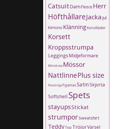
Catsuit
Herr
Dam
Fleece
Höfthållare
Jacka
Jul
Klänning
Kimono
Konstläder
Korsett
Kroppsstrumpa
Leggings
Midjeformare
Mössor
Minidress
Plus size
Nattlinne
Satin
Skjorta
Pyjamas
Polotröja
Spets
Softshell
stayups
Stickat
strumpor
Sweatshirt
Teddy
Tröjor
Varsel
Top