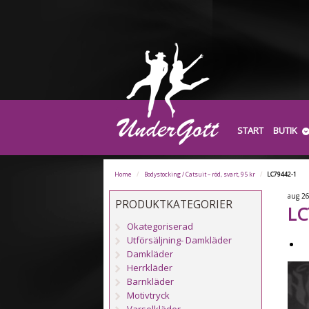
START
BUTIK
Home
/
Bodystocking / Catsuit – röd, svart, 95 kr
/
LC79442-1
aug
2
PRODUKTKATEGORIER
LC
Okategoriserad
Utförsäljning- Damkläder
Damkläder
Herrkläder
Barnkläder
Motivtryck
Varselkläder