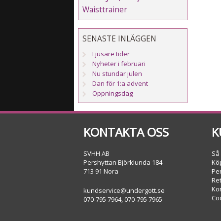
Waisttrainer
SENASTE INLÄGGEN
Ljusare tider
Nyheter i februari
Nu stundar julen
Dan för 1:a advent
Öppningsdag
KONTAKTA OSS
K
SVHH AB
Så
Pershyttan Björklunda 184
Köp
713 91 Nora
Pe
Re
Ko
kundservice@undergott.se
Co
070-795 7964, 070-795 7965