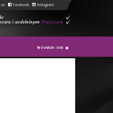
.se
Facebook
Instagram
kr
isvara i avdelningen
Gratisvara
0 VAROR
0 KR