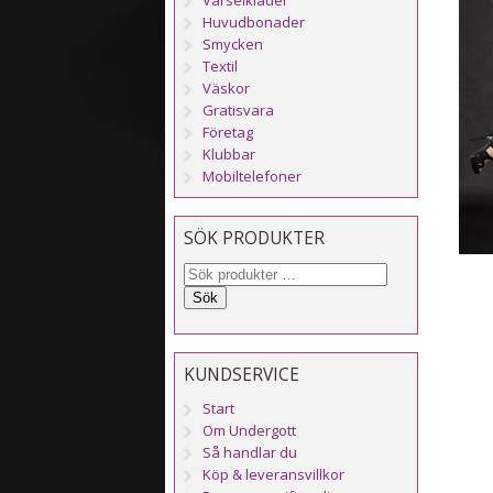
Huvudbonader
Smycken
Textil
Väskor
Gratisvara
Företag
Klubbar
Mobiltelefoner
SÖK PRODUKTER
Sök
KUNDSERVICE
Start
Om Undergott
Så handlar du
Köp & leveransvillkor