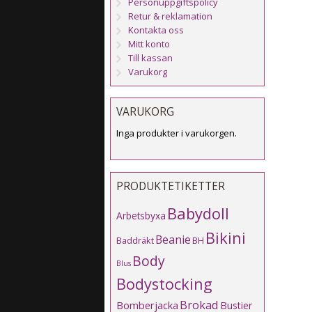
Personuppgiftspolicy
Retur & reklamation
Kontakta oss
Mitt konto
Till kassan
Varukorg
VARUKORG
Inga produkter i varukorgen.
PRODUKTETIKETTER
Babydoll
Arbetsbyxa
Bikini
Beanie
Baddräkt
BH
Body
Blus
Bodystocking
Brokad
Bomberjacka
Bustier