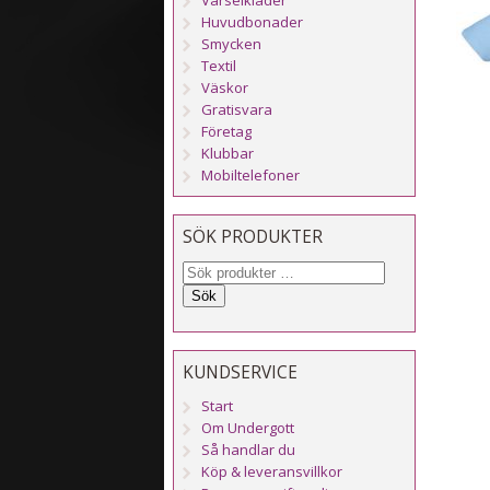
Huvudbonader
Smycken
Textil
Väskor
Gratisvara
Företag
Klubbar
Mobiltelefoner
SÖK PRODUKTER
Sök
KUNDSERVICE
Start
Om Undergott
Så handlar du
Köp & leveransvillkor