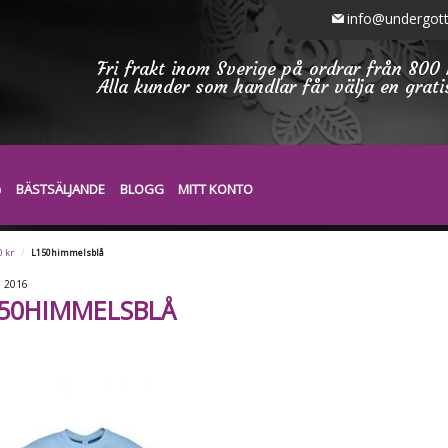
info@undergott
Fri frakt inom Sverige på ordrar från 800 
Alla kunder som handlar får välja en grat
BÄSTSÄLJANDE
BLOGG
MITT KONTO
0 kr
/
L150himmelsblå
0
2016
50HIMMELSBLÅ