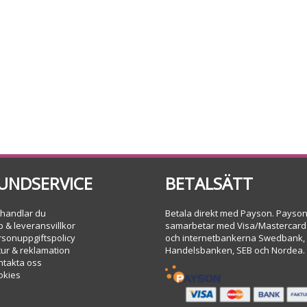
UNDSERVICE
BETALSÄTT
 handlar du
Betala direkt med Payson. Payso
 & leveransvillkor
samarbetar med Visa/Mastercard
rsonuppgiftspolicy
och internetbankerna Swedbank,
tur & reklamation
Handelsbanken, SEB och Nordea.
ntakta oss
okies