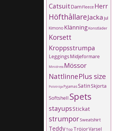
Catsuit
Herr
Dam
Fleece
Höfthållare
Jacka
Jul
Klänning
Kimono
Konstläder
Korsett
Kroppsstrumpa
Leggings
Midjeformare
Mössor
Minidress
Plus size
Nattlinne
Satin
Skjorta
Pyjamas
Polotröja
Spets
Softshell
stayups
Stickat
strumpor
Sweatshirt
Teddy
Tröjor
Varsel
Top