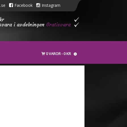
.se
Facebook
Instagram
kr
isvara i avdelningen
Gratisvara
0 VAROR
0 KR