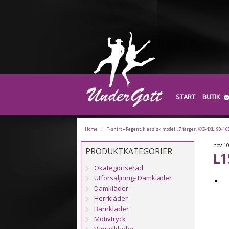
START
BUTIK
Home
/
T-shirt – Regent, klassisk modell, 7 färger, XXS-4XL, 90-16
nov
1
PRODUKTKATEGORIER
L1
Okategoriserad
Utförsäljning- Damkläder
Damkläder
Herrkläder
Barnkläder
Motivtryck
Varselkläder