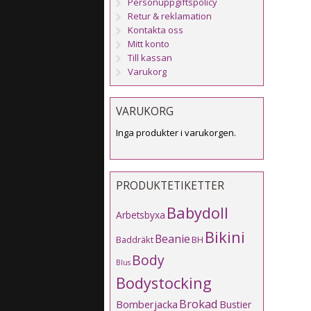
Personuppgiftspolicy
Retur & reklamation
Kontakta oss
Mitt konto
Till kassan
Varukorg
VARUKORG
Inga produkter i varukorgen.
PRODUKTETIKETTER
Babydoll
Arbetsbyxa
Bikini
Beanie
Baddräkt
BH
Body
Blus
Bodystocking
Brokad
Bomberjacka
Bustier