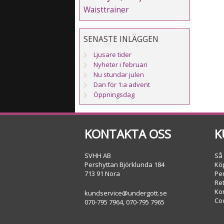
Waisttrainer
SENASTE INLÄGGEN
Ljusare tider
Nyheter i februari
Nu stundar julen
Dan för 1:a advent
Öppningsdag
KONTAKTA OSS
K
SVHH AB
Så
Pershyttan Björklunda 184
Köp
713 91 Nora
Pe
Re
Ko
kundservice@undergott.se
Co
070-795 7964, 070-795 7965