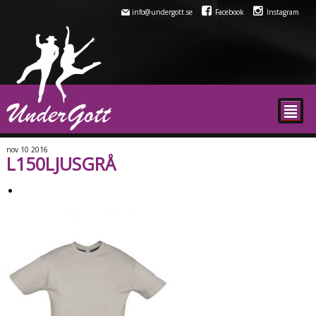
info@undergott.se
Facebook
Instagram
²
nov
10
2016
L150LJUSGRÅ