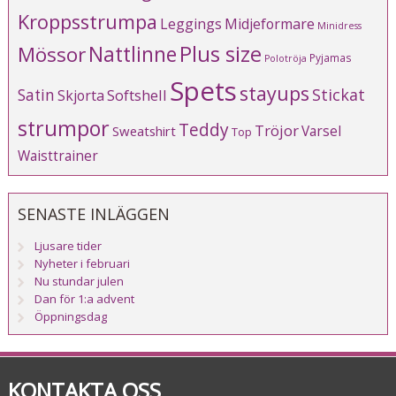
Kroppsstrumpa
Leggings
Midjeformare
Minidress
Plus size
Mössor
Nattlinne
Pyjamas
Polotröja
Spets
stayups
Stickat
Satin
Softshell
Skjorta
strumpor
Teddy
Tröjor
Varsel
Sweatshirt
Top
Waisttrainer
SENASTE INLÄGGEN
Ljusare tider
Nyheter i februari
Nu stundar julen
Dan för 1:a advent
Öppningsdag
KONTAKTA OSS