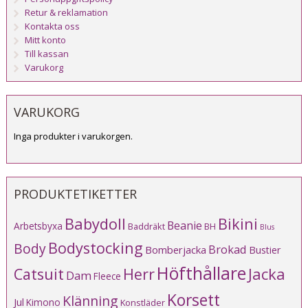
Retur & reklamation
Kontakta oss
Mitt konto
Till kassan
Varukorg
VARUKORG
Inga produkter i varukorgen.
PRODUKTETIKETTER
Babydoll
Bikini
Beanie
Arbetsbyxa
Baddräkt
BH
Blus
Bodystocking
Body
Brokad
Bomberjacka
Bustier
Höfthållare
Catsuit
Herr
Jacka
Dam
Fleece
Korsett
Klänning
Jul
Kimono
Konstläder