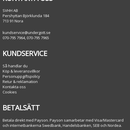
SVHH AB
Pershyttan Björklunda 184
713 91 Nora
kundservice@undergott.se
070-795 7964, 070-795 7965
KUNDSERVICE
Så handlar du
Köp & leveransvillkor
Personuppgiftspolicy
Retur & reklamation
Kontakta oss
Cookies
BETALSÄTT
Betala direkt med Payson. Payson samarbetar med Visa/Mastercard
och internetbankerna Swedbank, Handelsbanken, SEB och Nordea.