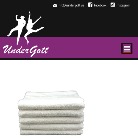
info@undergott.se
Facebook
Instagram
²