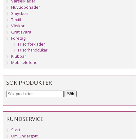
Varselkläder
Huvudbonader
Smycken
Textil
Väskor
Gratisvara
Företag
Frisörförkläden
Frisörhanddukar
Klubbar
Mobiltelefoner
SÖK PRODUKTER
Sök
KUNDSERVICE
Start
Om Undergott