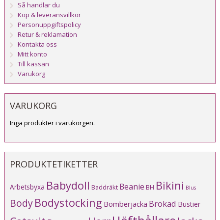
Så handlar du
Köp & leveransvillkor
Personuppgiftspolicy
Retur & reklamation
Kontakta oss
Mitt konto
Till kassan
Varukorg
VARUKORG
Inga produkter i varukorgen.
PRODUKTETIKETTER
Babydoll
Bikini
Beanie
Arbetsbyxa
Baddräkt
BH
Blus
Bodystocking
Body
Brokad
Bomberjacka
Bustier