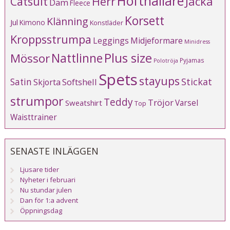
Höfthållare
Catsuit
Herr
Jacka
Dam
Fleece
Korsett
Klänning
Jul
Kimono
Konstläder
Kroppsstrumpa
Leggings
Midjeformare
Minidress
Plus size
Mössor
Nattlinne
Pyjamas
Polotröja
Spets
stayups
Stickat
Satin
Softshell
Skjorta
strumpor
Teddy
Tröjor
Varsel
Sweatshirt
Top
Waisttrainer
SENASTE INLÄGGEN
Ljusare tider
Nyheter i februari
Nu stundar julen
Dan för 1:a advent
Öppningsdag