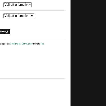
arukorg
ategorier:
Gratisvara
,
Damkläder
Etikett:
Top