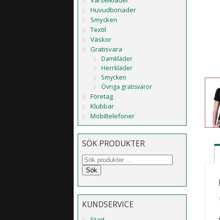
Huvudbonader
Smycken
Textil
Väskor
Gratisvara
Damkläder
Herrkläder
Smycken
Övriga gratisvaror
Företag
Klubbar
Mobiltelefoner
SÖK PRODUKTER
Sök
KUNDSERVICE
Start