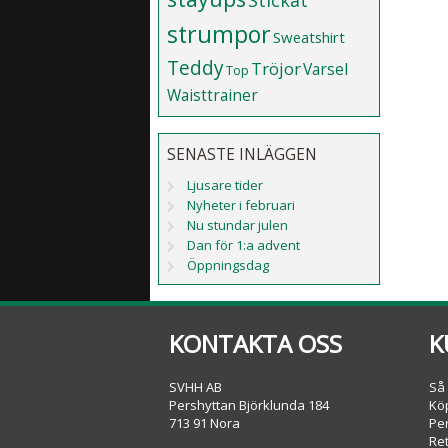
Stickat
strumpor
Sweatshirt
Teddy
Tröjor
Varsel
Top
Waisttrainer
SENASTE INLÄGGEN
Ljusare tider
Nyheter i februari
Nu stundar julen
Dan för 1:a advent
Öppningsdag
KONTAKTA OSS
K
SVHH AB
Så
Pershyttan Björklunda 184
Köp
713 91 Nora
Pe
Re