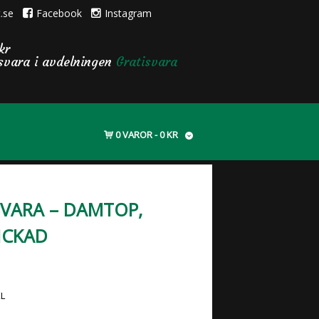
.se
Facebook
Instagram
kr
isvara i avdelningen
Gratisvara
0 VAROR
0 KR
SVARA – DAMTOP,
ICKAD
XL