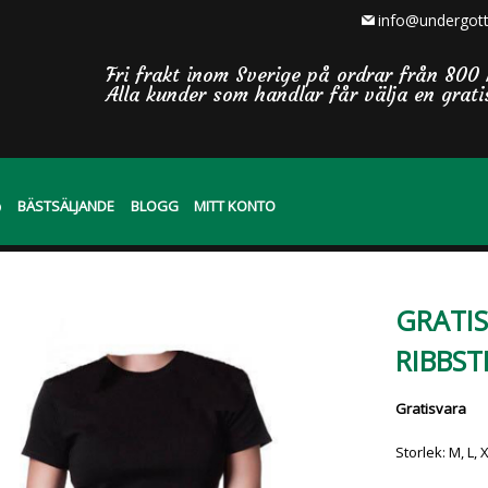
info@undergott
Fri frakt inom Sverige på ordrar från 800 
Alla kunder som handlar får välja en grat
BÄSTSÄLJANDE
BLOGG
MITT KONTO
GRATI
RIBBST
Gratisvara
Storlek: M, L, 