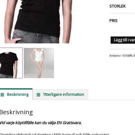
STORLEK
PRIS
Lägg till i v
Artikelnr:
1010BPG
K
Beskrivning
Ytterligare information
Beskrivning
Vid varje köptillfälle kan du välja EN Gratisvara.
Stretchig ribbstickad damtop i 55% bomull och 50% polyester.