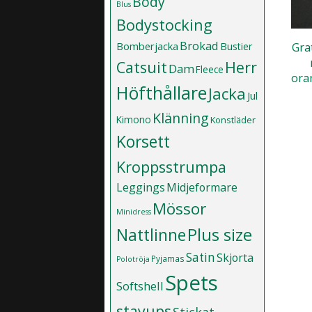
Body
Blus
Bodystocking
Brokad
Bomberjacka
Gra
Bustier
Catsuit
Herr
Dam
Fleece
oran
Höfthållare
Jacka
Jul
Klänning
Kimono
Konstläder
Korsett
Kroppsstrumpa
Leggings
Midjeformare
Mössor
Minidress
Plus size
Nattlinne
Satin
Skjorta
Pyjamas
Polotröja
Spets
Softshell
stayups