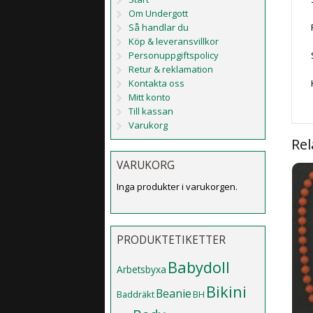
Om Undergott
Så handlar du
Köp & leveransvillkor
Personuppgiftspolicy
Retur & reklamation
Kontakta oss
Mitt konto
Till kassan
Varukorg
Rel
VARUKORG
Inga produkter i varukorgen.
PRODUKTETIKETTER
Babydoll
Arbetsbyxa
Bikini
Beanie
Baddräkt
BH