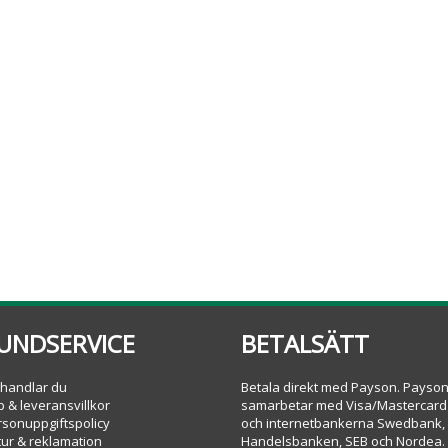
UNDSERVICE
BETALSÄTT
 handlar du
Betala direkt med Payson. Payso
 & leveransvillkor
samarbetar med Visa/Mastercard
rsonuppgiftspolicy
och internetbankerna Swedbank,
tur & reklamation
Handelsbanken, SEB och Nordea.