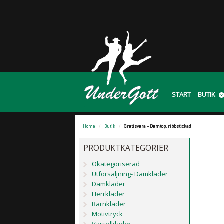
START
BUTIK
Home
/
Butik
/
Gratisvara – Damtop, ribbstickad
PRODUKTKATEGORIER
Okategoriserad
Utförsäljning- Damkläder
Damkläder
Herrkläder
Barnkläder
Motivtryck
Varselkläder