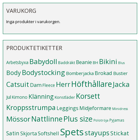
VARUKORG
Inga produkter i varukorgen.
PRODUKTETIKETTER
Babydoll
Bikini
Beanie
Arbetsbyxa
Baddräkt
BH
Blus
Bodystocking
Body
Brokad
Bomberjacka
Bustier
Höfthållare
Catsuit
Herr
Jacka
Dam
Fleece
Korsett
Klänning
Jul
Kimono
Konstläder
Kroppsstrumpa
Leggings
Midjeformare
Minidress
Plus size
Mössor
Nattlinne
Pyjamas
Polotröja
Spets
stayups
Stickat
Satin
Softshell
Skjorta