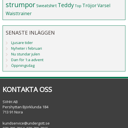
strumpor
Teddy
Tröjor
Varsel
Sweatshirt
Top
Waisttrainer
SENASTE INLÄGGEN
Ljusare tider
Nyheter i februari
Nu stundar julen
Dan för 1:a advent
Öppningsdag
KONTAKTA OSS
SVHH AB
Pershyttan Björklunda 184
713 91 Nora
kundservice@undergott.se