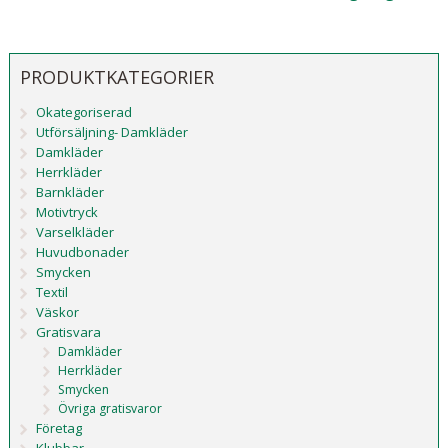
PRODUKTKATEGORIER
Okategoriserad
Utförsäljning- Damkläder
Damkläder
Herrkläder
Barnkläder
Motivtryck
Varselkläder
Huvudbonader
Smycken
Textil
Väskor
Gratisvara
Damkläder
Herrkläder
Smycken
Övriga gratisvaror
Företag