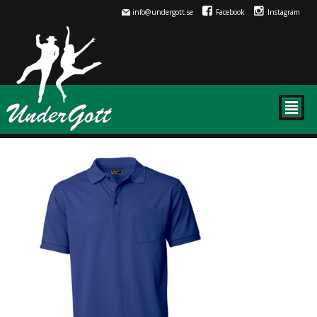
info@undergott.se
Facebook
Instagram
²