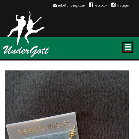
info@undergott.se
Facebook
Instagram
²