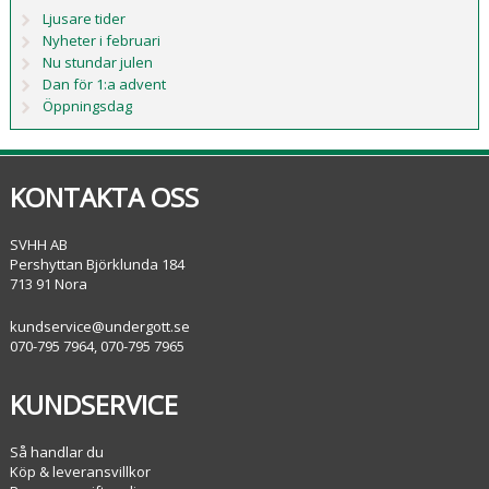
Ljusare tider
Nyheter i februari
Nu stundar julen
Dan för 1:a advent
Öppningsdag
KONTAKTA OSS
SVHH AB
Pershyttan Björklunda 184
713 91 Nora
kundservice@undergott.se
070-795 7964, 070-795 7965
KUNDSERVICE
Så handlar du
Köp & leveransvillkor