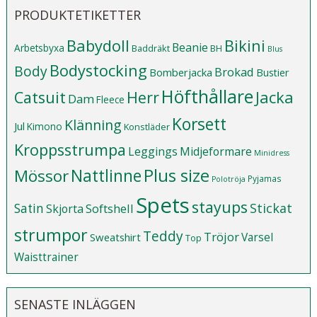
PRODUKTETIKETTER
Babydoll
Bikini
Beanie
Arbetsbyxa
Baddräkt
BH
Blus
Bodystocking
Body
Brokad
Bomberjacka
Bustier
Höfthållare
Catsuit
Herr
Jacka
Dam
Fleece
Korsett
Klänning
Jul
Kimono
Konstläder
Kroppsstrumpa
Leggings
Midjeformare
Minidress
Plus size
Mössor
Nattlinne
Pyjamas
Polotröja
Spets
stayups
Stickat
Satin
Softshell
Skjorta
strumpor
Teddy
Tröjor
Varsel
Sweatshirt
Top
Waisttrainer
SENASTE INLÄGGEN