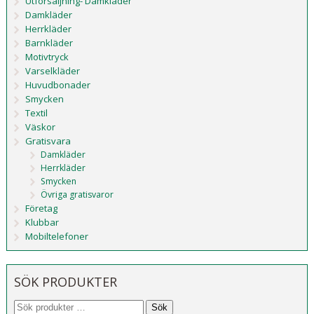
Utförsäljning- Damkläder
Damkläder
Herrkläder
Barnkläder
Motivtryck
Varselkläder
Huvudbonader
Smycken
Textil
Väskor
Gratisvara
Damkläder
Herrkläder
Smycken
Övriga gratisvaror
Företag
Klubbar
Mobiltelefoner
SÖK PRODUKTER
Sök