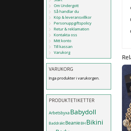
Om Undergott
Så handlar du
Köp & leveransvillkor
Personuppgiftspolicy
Retur & reklamation
Kontakta oss
Mitt konto
Till kassan
Varukorg
Rel
VARUKORG
Inga produkter i varukorgen.
PRODUKTETIKETTER
Babydoll
Arbetsbyxa
Bikini
Beanie
Baddräkt
BH