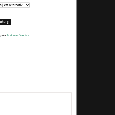
arukorg
gorier:
Gratisvara
,
Smycken