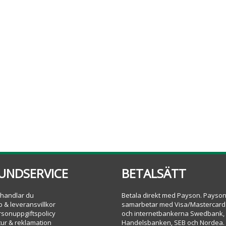
UNDSERVICE
BETALSÄTT
 handlar du
Betala direkt med Payson. Payso
 & leveransvillkor
samarbetar med Visa/Mastercard
rsonuppgiftspolicy
och internetbankerna Swedbank,
tur & reklamation
Handelsbanken, SEB och Nordea.