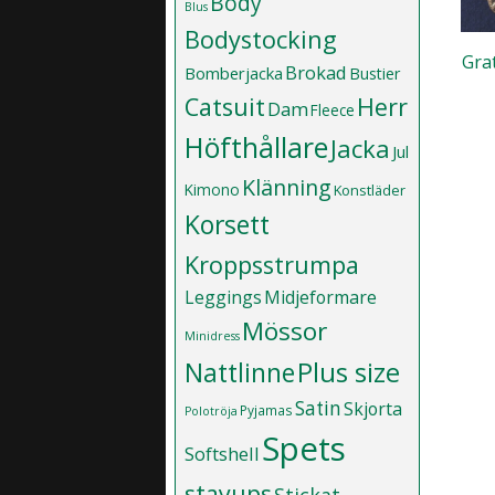
Body
Blus
Bodystocking
Gra
Brokad
Bomberjacka
Bustier
Catsuit
Herr
Dam
Fleece
Höfthållare
Jacka
Jul
Klänning
Kimono
Konstläder
Korsett
Kroppsstrumpa
Leggings
Midjeformare
Mössor
Minidress
Plus size
Nattlinne
Satin
Skjorta
Pyjamas
Polotröja
Spets
Softshell
stayups