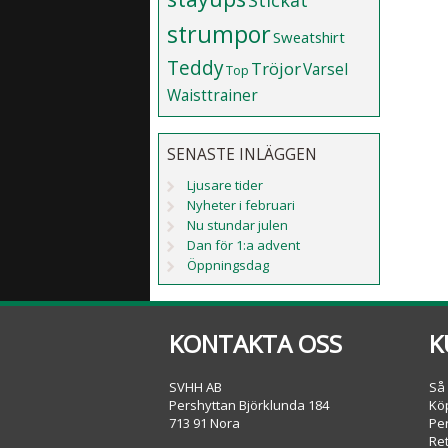
Stickat
strumpor
Sweatshirt
Teddy
Tröjor
Varsel
Top
Waisttrainer
SENASTE INLÄGGEN
Ljusare tider
Nyheter i februari
Nu stundar julen
Dan för 1:a advent
Öppningsdag
KONTAKTA OSS
K
SVHH AB
Så
Pershyttan Björklunda 184
Köp
713 91 Nora
Pe
Re