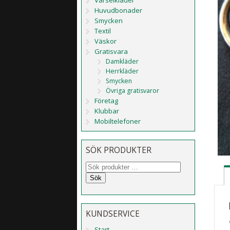
Huvudbonader
Smycken
Textil
Väskor
Gratisvara
Damkläder
Herrkläder
Smycken
Övriga gratisvaror
Företag
Klubbar
Mobiltelefoner
SÖK PRODUKTER
Sök
KUNDSERVICE
Start