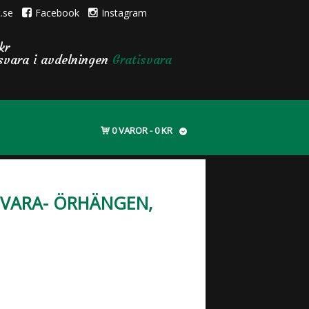
.se
Facebook
Instagram
kr
isvara i avdelningen
Gratisvara
0 VAROR
0 KR
SVARA- ÖRHÄNGEN,