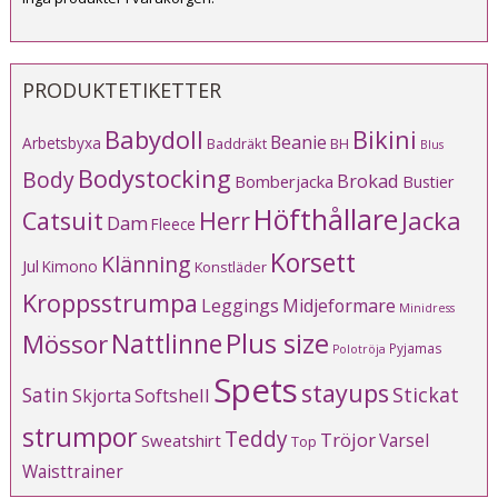
PRODUKTETIKETTER
Babydoll
Bikini
Beanie
Arbetsbyxa
Baddräkt
BH
Blus
Bodystocking
Body
Brokad
Bomberjacka
Bustier
Höfthållare
Catsuit
Herr
Jacka
Dam
Fleece
Korsett
Klänning
Jul
Kimono
Konstläder
Kroppsstrumpa
Leggings
Midjeformare
Minidress
Plus size
Mössor
Nattlinne
Pyjamas
Polotröja
Spets
stayups
Stickat
Satin
Softshell
Skjorta
strumpor
Teddy
Tröjor
Varsel
Sweatshirt
Top
Waisttrainer