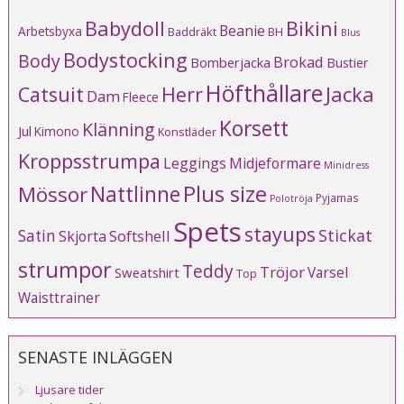
Babydoll
Bikini
Beanie
Arbetsbyxa
Baddräkt
BH
Blus
Bodystocking
Body
Brokad
Bomberjacka
Bustier
Höfthållare
Catsuit
Herr
Jacka
Dam
Fleece
Korsett
Klänning
Jul
Kimono
Konstläder
Kroppsstrumpa
Leggings
Midjeformare
Minidress
Plus size
Mössor
Nattlinne
Pyjamas
Polotröja
Spets
stayups
Stickat
Satin
Softshell
Skjorta
strumpor
Teddy
Tröjor
Varsel
Sweatshirt
Top
Waisttrainer
SENASTE INLÄGGEN
Ljusare tider