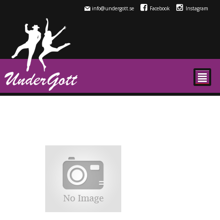
info@undergott.se
Facebook
Instagram
²