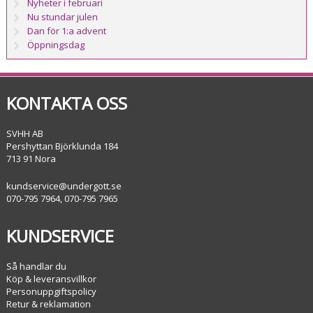
Nyheter i februari
Nu stundar julen
Dan för 1:a advent
Öppningsdag
KONTAKTA OSS
SVHH AB
Pershyttan Björklunda 184
713 91 Nora
kundservice@undergott.se
070-795 7964, 070-795 7965
KUNDSERVICE
Så handlar du
Köp & leveransvillkor
Personuppgiftspolicy
Retur & reklamation