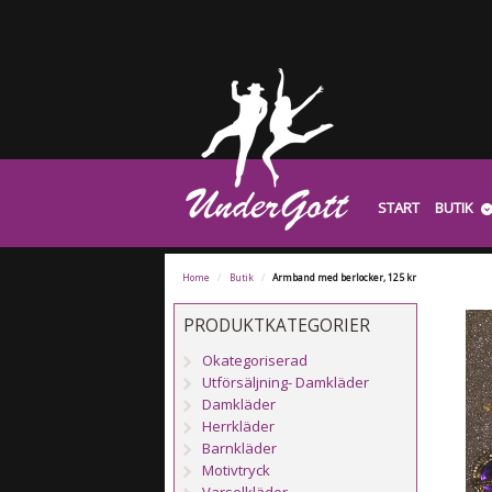
START
BUTIK
Home
/
Butik
/
Armband med berlocker, 125 kr
PRODUKTKATEGORIER
Okategoriserad
Utförsäljning- Damkläder
Damkläder
Herrkläder
Barnkläder
Motivtryck
Varselkläder