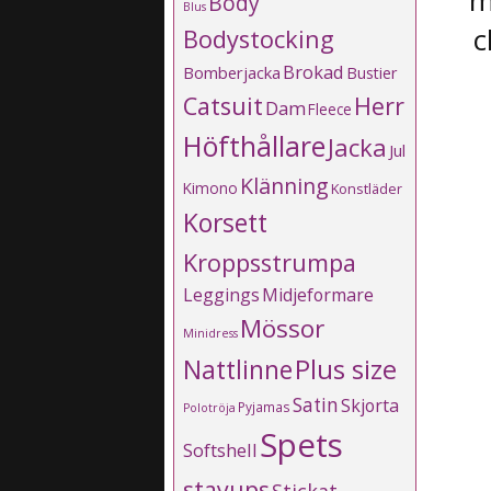
m
Body
Blus
c
Bodystocking
Brokad
Bomberjacka
Bustier
Catsuit
Herr
Dam
Fleece
Höfthållare
Jacka
Jul
Klänning
Kimono
Konstläder
Korsett
Kroppsstrumpa
Leggings
Midjeformare
Mössor
Minidress
Plus size
Nattlinne
Satin
Skjorta
Pyjamas
Polotröja
Spets
Softshell
stayups