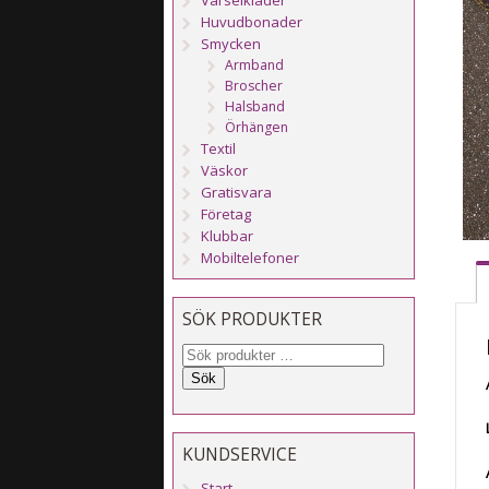
Huvudbonader
Smycken
Armband
Broscher
Halsband
Örhängen
Textil
Väskor
Gratisvara
Företag
Klubbar
Mobiltelefoner
SÖK PRODUKTER
Sök
KUNDSERVICE
Start