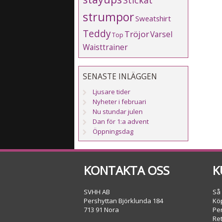
Stickat
strumpor
Sweatshirt
Teddy
Tröjor
Varsel
Top
Waisttrainer
SENASTE INLÄGGEN
Ljusare tider
Nyheter i februari
Nu stundar julen
Dan för 1:a advent
Öppningsdag
KONTAKTA OSS
K
SVHH AB
Så
Pershyttan Björklunda 184
Köp
713 91 Nora
Pe
Re