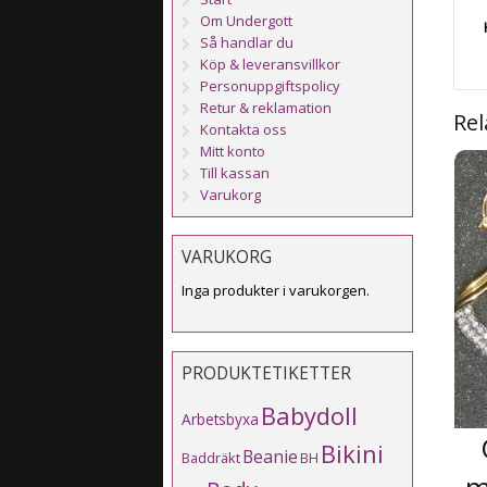
Om Undergott
Så handlar du
Köp & leveransvillkor
Personuppgiftspolicy
Retur & reklamation
Rel
Kontakta oss
Mitt konto
Till kassan
Varukorg
VARUKORG
Inga produkter i varukorgen.
PRODUKTETIKETTER
Babydoll
Arbetsbyxa
Bikini
Beanie
Baddräkt
BH