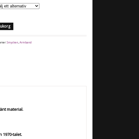
arukorg
orier:
Smycken
,
Armband
änt material.
 1970-talet.