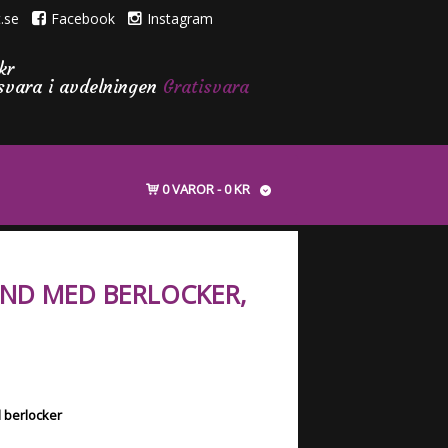
.se
Facebook
Instagram
kr
isvara i avdelningen
Gratisvara
0 VAROR
0 KR
ND MED BERLOCKER,
berlocker