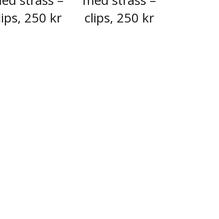
ed strass –
med strass –
lips, 250 kr
clips, 250 kr