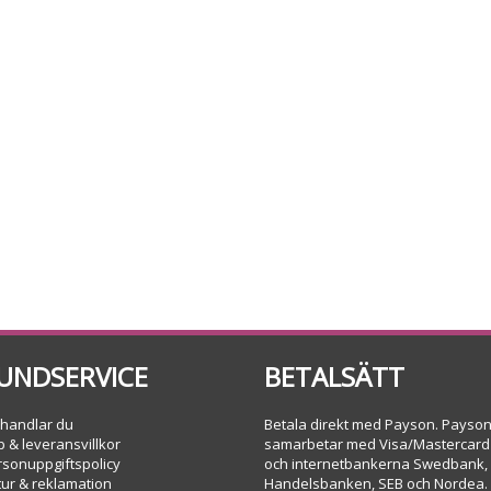
UNDSERVICE
BETALSÄTT
 handlar du
Betala direkt med Payson. Payso
 & leveransvillkor
samarbetar med Visa/Mastercard
rsonuppgiftspolicy
och internetbankerna Swedbank,
tur & reklamation
Handelsbanken, SEB och Nordea.