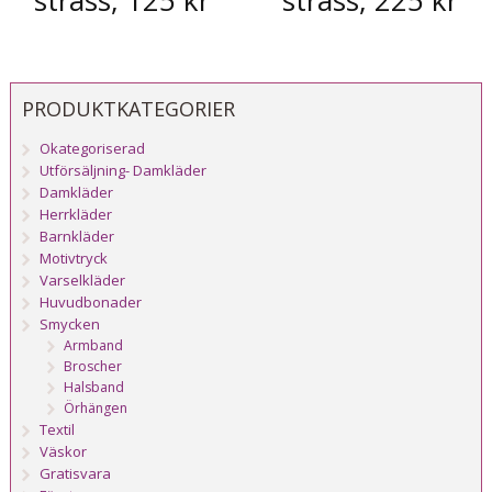
strass, 125 kr
strass, 225 kr
PRODUKTKATEGORIER
Okategoriserad
Utförsäljning- Damkläder
Damkläder
Herrkläder
Barnkläder
Motivtryck
Varselkläder
Huvudbonader
Smycken
Armband
Broscher
Halsband
Örhängen
Textil
Väskor
Gratisvara