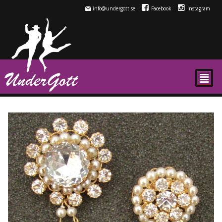
info@undergott.se
Facebook
Instagram
²