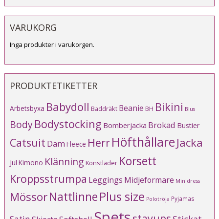
VARUKORG
Inga produkter i varukorgen.
PRODUKTETIKETTER
Babydoll
Bikini
Beanie
Arbetsbyxa
Baddräkt
BH
Blus
Bodystocking
Body
Brokad
Bomberjacka
Bustier
Höfthållare
Catsuit
Herr
Jacka
Dam
Fleece
Korsett
Klänning
Jul
Kimono
Konstläder
Kroppsstrumpa
Leggings
Midjeformare
Minidress
Plus size
Mössor
Nattlinne
Pyjamas
Polotröja
Spets
stayups
Stickat