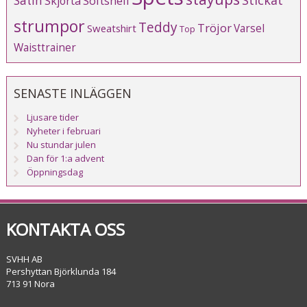
Satin
Softshell
Skjorta
strumpor
Teddy
Tröjor
Varsel
Sweatshirt
Top
Waisttrainer
SENASTE INLÄGGEN
Ljusare tider
Nyheter i februari
Nu stundar julen
Dan för 1:a advent
Öppningsdag
KONTAKTA OSS
SVHH AB
Pershyttan Björklunda 184
713 91 Nora