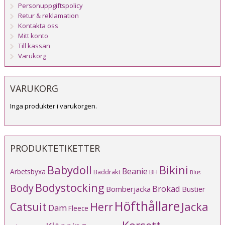
Personuppgiftspolicy
Retur & reklamation
Kontakta oss
Mitt konto
Till kassan
Varukorg
VARUKORG
Inga produkter i varukorgen.
PRODUKTETIKETTER
Babydoll
Bikini
Beanie
Arbetsbyxa
Baddräkt
BH
Blus
Bodystocking
Body
Brokad
Bomberjacka
Bustier
Höfthållare
Catsuit
Herr
Jacka
Dam
Fleece