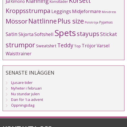
Korsett
Klänning
Jul
Kimono
Konstläder
Kroppsstrumpa
Leggings
Midjeformare
Minidress
Plus size
Mössor
Nattlinne
Pyjamas
Polotröja
Spets
stayups
Stickat
Satin
Softshell
Skjorta
strumpor
Teddy
Tröjor
Varsel
Sweatshirt
Top
Waisttrainer
SENASTE INLÄGGEN
Ljusare tider
Nyheter i februari
Nu stundar julen
Dan för 1:a advent
Öppningsdag