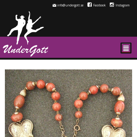
info@undergott.se
Facebook
Instagram
²