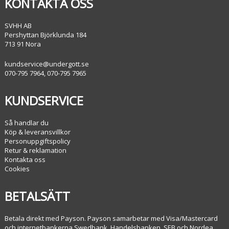
KONTAKTA OSS
SVHH AB
Pershyttan Björklunda 184
713 91 Nora
kundservice@undergott.se
070-795 7964, 070-795 7965
KUNDSERVICE
Så handlar du
Köp & leveransvillkor
Personuppgiftspolicy
Retur & reklamation
Kontakta oss
Cookies
BETALSÄTT
Betala direkt med Payson. Payson samarbetar med Visa/Mastercard
och internetbankerna Swedbank, Handelsbanken, SEB och Nordea.