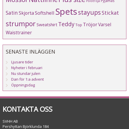
Pyjamas
Polotröja
Spets
stayups
Stickat
Satin
Softshell
Skjorta
strumpor
Teddy
Tröjor
Varsel
Sweatshirt
Top
Waisttrainer
SENASTE INLÄGGEN
Ljusare tider
Nyheter i februari
Nu stundar julen
Dan för 1:a advent
Öppningsdag
KONTAKTA OSS
SVHH AB
Pershyttan Björklunda 184