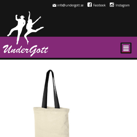
info@undergott.se
Facebook
Instagram
²