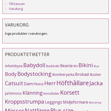
Till kassan
Varukorg
VARUKORG
Inga produkter i varukorgen.
PRODUKTETIKETTER
Babydoll
Bikini
Beanie
Arbetsbyxa
Baddräkt
BH
Blus
Bodystocking
Body
Brokad
Bomberjacka
Bustier
Höfthållare
Catsuit
Herr
Jacka
Dam
Fleece
Korsett
Klänning
Jul
Kimono
Konstläder
Kroppsstrumpa
Leggings
Midjeformare
Minidress
Plus size
Mössor
Nattlinne