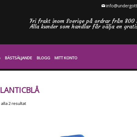
info@undergott
Fri frakt inom Sverige på ordrar från 800 
Alla kunder som handlar får välja en grat
BÄSTSÄLJANDE
BLOGG
MITT KONTO
LANTICBLÅ
Sortera
 alla 2 resultat
efter
senaste