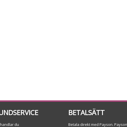
UNDSERVICE
BETALSÄTT
 handlar du
Betala direkt med Payson. Payso