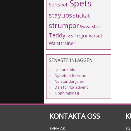
Spets
Softshell
stayups
Stickat
strumpor
Sweatshirt
Teddy
Tröjor
Varsel
Top
Waisttrainer
SENASTE INLÄGGEN
Ljusare tider
Nyheter i februari
Nu stundar julen
Dan för 1:a advent
Öppningsdag
KONTAKTA OSS
K
SVHH AB
Så