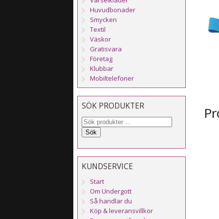
Huvudbonader
Smycken
Textil
Väskor
Gratisvara
Företag
Klubbar
Mobiltelefoner
SÖK PRODUKTER
Pr
Sök
KUNDSERVICE
Start
Om Undergott
Så handlar du
Köp & leveransvillkor