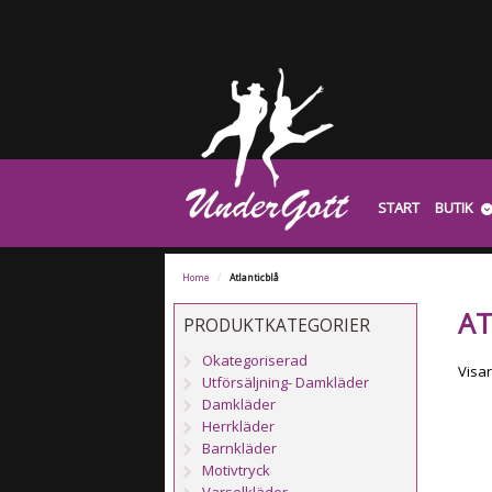
START
BUTIK
Home
/
Atlanticblå
AT
PRODUKTKATEGORIER
Okategoriserad
Visar
Utförsäljning- Damkläder
Damkläder
Herrkläder
Barnkläder
Motivtryck
Varselkläder