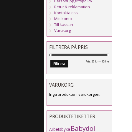
Personuppgiftspolicy
Retur & reklamation
Kontakta oss
Mitt konto
Till kassan
Varukorg
FILTRERA PÅ PRIS
Min
Max
Pris:
20 kr
—
120 kr
Filtrera
pris
pris
VARUKORG
Inga produkter i varukorgen.
PRODUKTETIKETTER
Babydoll
Arbetsbyxa