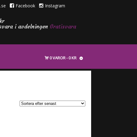
.se
Facebook
Instagram
kr
isvara i avdelningen
Gratisvara
0 VAROR
0 KR