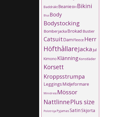
Bikini
Beanie
Baddräkt
BH
Body
Blus
Bodystocking
Brokad
Bomberjacka
Bustier
Catsuit
Herr
Dam
Fleece
Höfthållare
Jacka
Jul
Klänning
Kimono
Konstläder
Korsett
Kroppsstrumpa
Leggings
Midjeformare
Mössor
Minidress
Plus size
Nattlinne
Satin
Skjorta
Pyjamas
Polotröja