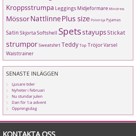
Kroppsstrumpa
Leggings
Midjeformare
Minidress
Plus size
Mössor
Nattlinne
Pyjamas
Polotröja
Spets
stayups
Stickat
Satin
Softshell
Skjorta
strumpor
Teddy
Tröjor
Varsel
Sweatshirt
Top
Waisttrainer
SENASTE INLÄGGEN
Ljusare tider
Nyheter i februari
Nu stundar julen
Dan för 1:a advent
Öppningsdag
KONTAKTA OSS