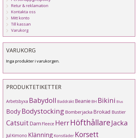
Retur & reklamation
Kontakta oss
Mitt konto
Till kassan
Varukorg
VARUKORG
Inga produkter i varukorgen.
PRODUKTETIKETTER
Babydoll
Bikini
Beanie
Arbetsbyxa
Baddräkt
BH
Blus
Bodystocking
Body
Brokad
Bomberjacka
Bustier
Höfthållare
Catsuit
Herr
Jacka
Dam
Fleece
Korsett
Klänning
Jul
Kimono
Konstläder