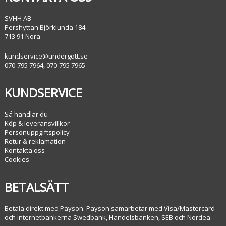
SVHH AB
Pershyttan Björklunda 184
713 91 Nora
kundservice@undergott.se
070-795 7964, 070-795 7965
KUNDSERVICE
Så handlar du
Köp & leveransvillkor
Personuppgiftspolicy
Retur & reklamation
Kontakta oss
Cookies
BETALSÄTT
Betala direkt med Payson. Payson samarbetar med Visa/Mastercard
och internetbankerna Swedbank, Handelsbanken, SEB och Nordea.