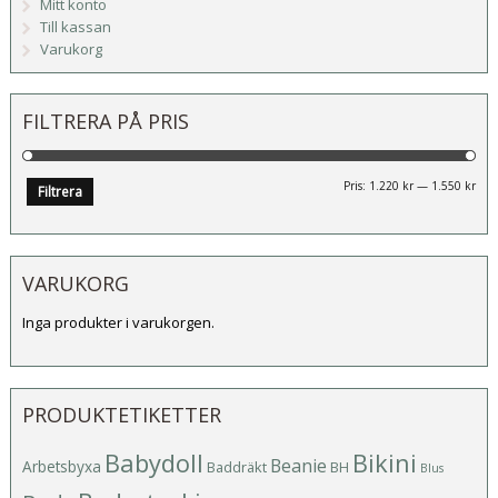
Mitt konto
Till kassan
Varukorg
FILTRERA PÅ PRIS
Mi
Ma
Pris:
1.220 kr
—
1.550 kr
Filtrera
pri
pri
VARUKORG
Inga produkter i varukorgen.
PRODUKTETIKETTER
Babydoll
Bikini
Beanie
Arbetsbyxa
Baddräkt
BH
Blus