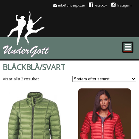
info@undergott.se
Facebook
Instagram
²
BLÄCKBLÅ/SVART
Sortera
Visar alla 2 resultat
efter
senaste