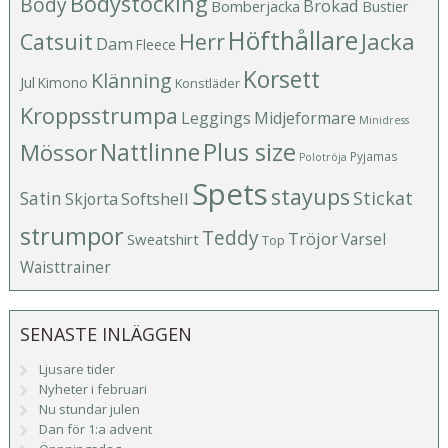
Bodystocking
Body
Brokad
Bomberjacka
Bustier
Höfthållare
Catsuit
Herr
Jacka
Dam
Fleece
Korsett
Klänning
Jul
Kimono
Konstläder
Kroppsstrumpa
Leggings
Midjeformare
Minidress
Plus size
Mössor
Nattlinne
Pyjamas
Polotröja
Spets
stayups
Stickat
Satin
Softshell
Skjorta
strumpor
Teddy
Tröjor
Varsel
Sweatshirt
Top
Waisttrainer
SENASTE INLÄGGEN
Ljusare tider
Nyheter i februari
Nu stundar julen
Dan för 1:a advent