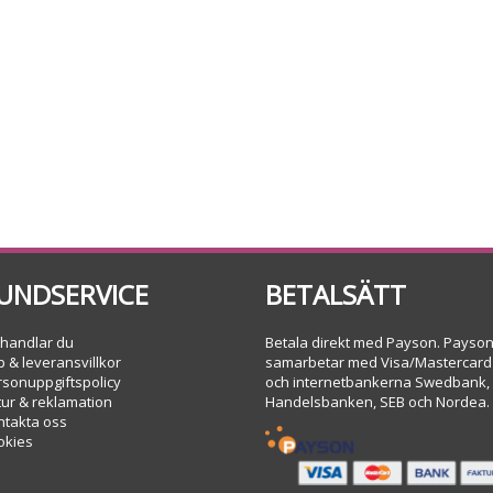
UNDSERVICE
BETALSÄTT
 handlar du
Betala direkt med Payson. Payso
 & leveransvillkor
samarbetar med Visa/Mastercard
rsonuppgiftspolicy
och internetbankerna Swedbank,
tur & reklamation
Handelsbanken, SEB och Nordea.
ntakta oss
okies