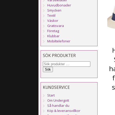
Huvudbonader
Smycken
Textil
Väskor
Gratisvara
Företag
Klubbar
Mobiltelefoner
SÖK PRODUKTER
h
Sök
s
KUNDSERVICE
Start
Om Undergott
Så handlar du
Köp & leveransvillkor