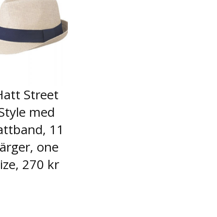
Hatt Street
Style med
attband, 11
färger, one
ize, 270 kr