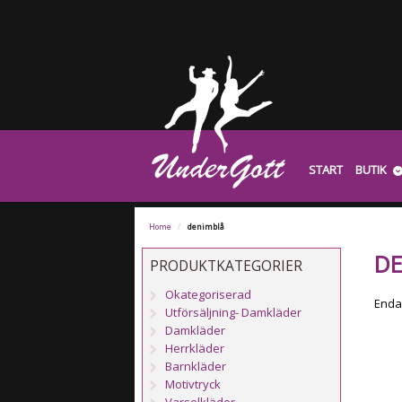
START
BUTIK
Home
/
denimblå
DE
PRODUKTKATEGORIER
Okategoriserad
Endas
Utförsäljning- Damkläder
Damkläder
Herrkläder
Barnkläder
Motivtryck
Varselkläder