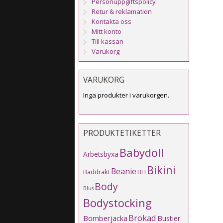
Personuppgiftspolicy
Retur & reklamation
Kontakta oss
Mitt konto
Till kassan
Varukorg
VARUKORG
Inga produkter i varukorgen.
PRODUKTETIKETTER
Babydoll
Arbetsbyxa
Bikini
Beanie
Baddräkt
BH
Body
Blus
Bodystocking
Brokad
Bomberjacka
Bustier