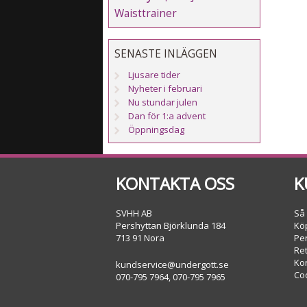
Waisttrainer
SENASTE INLÄGGEN
Ljusare tider
Nyheter i februari
Nu stundar julen
Dan för 1:a advent
Öppningsdag
KONTAKTA OSS
K
SVHH AB
Så
Pershyttan Björklunda 184
Köp
713 91 Nora
Pe
Re
Ko
kundservice@undergott.se
Co
070-795 7964, 070-795 7965