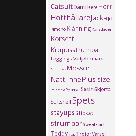
Catsuit
Herr
Dam
Fleece
Höfthållare
Jacka
Jul
Klänning
Kimono
Konstläder
Korsett
Kroppsstrumpa
Leggings
Midjeformare
Mössor
Minidress
Plus size
Nattlinne
Satin
Skjorta
Pyjamas
Polotröja
Spets
Softshell
stayups
Stickat
strumpor
Sweatshirt
Teddy
Tröjor
Varsel
Top