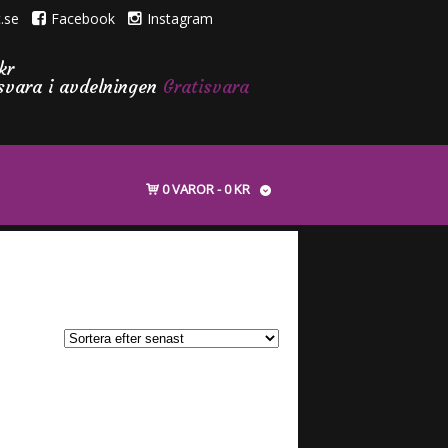
.se
Facebook
Instagram
kr
isvara i avdelningen
Gratisvara
0 VAROR
0 KR