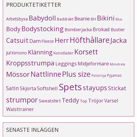
PRODUKTETIKETTER
Babydoll
Bikini
Beanie
Arbetsbyxa
Baddräkt
BH
Blus
Bodystocking
Body
Brokad
Bomberjacka
Bustier
Höfthållare
Catsuit
Herr
Jacka
Dam
Fleece
Korsett
Klänning
Jul
Kimono
Konstläder
Kroppsstrumpa
Leggings
Midjeformare
Minidress
Plus size
Mössor
Nattlinne
Pyjamas
Polotröja
Spets
stayups
Stickat
Satin
Softshell
Skjorta
strumpor
Teddy
Tröjor
Varsel
Sweatshirt
Top
Waisttrainer
SENASTE INLÄGGEN