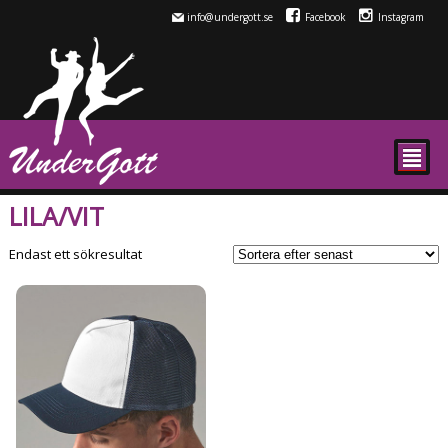
info@undergott.se
Facebook
Instagram
²
LILA/VIT
Endast ett sökresultat