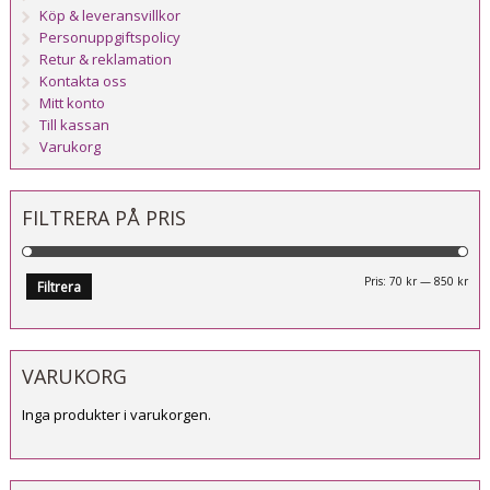
Köp & leveransvillkor
Personuppgiftspolicy
Retur & reklamation
Kontakta oss
Mitt konto
Till kassan
Varukorg
FILTRERA PÅ PRIS
Mi
Ma
Pris:
70 kr
—
850 kr
Filtrera
pri
pri
VARUKORG
Inga produkter i varukorgen.