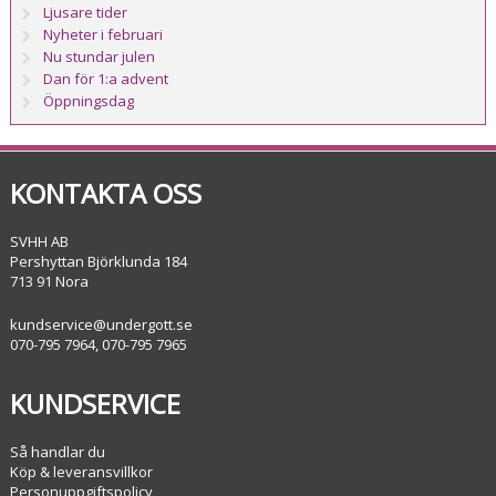
Ljusare tider
Nyheter i februari
Nu stundar julen
Dan för 1:a advent
Öppningsdag
KONTAKTA OSS
SVHH AB
Pershyttan Björklunda 184
713 91 Nora
kundservice@undergott.se
070-795 7964, 070-795 7965
KUNDSERVICE
Så handlar du
Köp & leveransvillkor
Personuppgiftspolicy