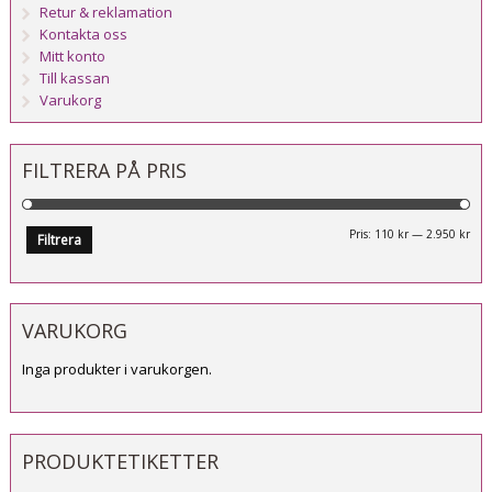
Retur & reklamation
Kontakta oss
Mitt konto
Till kassan
Varukorg
FILTRERA PÅ PRIS
Mi
Ma
Pris:
110 kr
—
2.950 kr
Filtrera
pri
pri
VARUKORG
Inga produkter i varukorgen.
PRODUKTETIKETTER