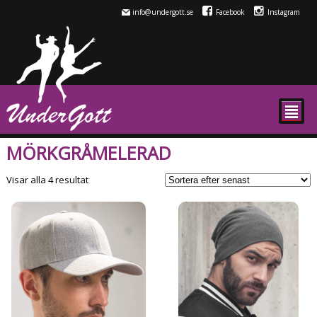
info@undergott.se
Facebook
Instagram
²
MÖRKGRÅMELERAD
Sortera
Visar alla 4 resultat
efter
senaste