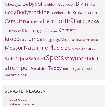
Babydoll
Bikini
Beanie
Arbetsbyxa
Baddräkt
BH
Blus
Bodystocking
Body
Brokad
Bomberjacka
Bustier
Höfthållare
Catsuit
Herr
Jacka
Dam
Fleece
Korsett
Klänning
Jul
Kimono
Konstläder
Kroppsstrumpa
Leggings
Midjeformare
Minidress
Plus size
Mössor
Nattlinne
Pyjamas
Polotröja
Spets
stayups
Stickat
Satin
Softshell
Skjorta
strumpor
Teddy
Tröjor
Varsel
Sweatshirt
Top
Waisttrainer
SENASTE INLÄGGEN
Ljusare tider
Nyheter i februari