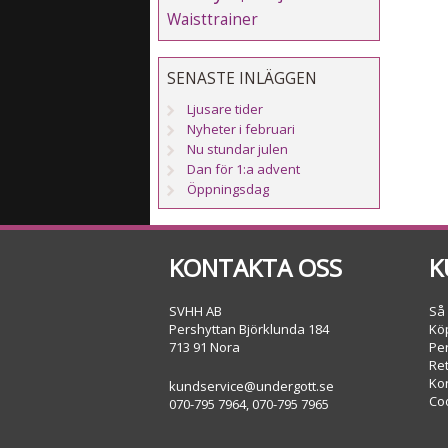
Waisttrainer
SENASTE INLÄGGEN
Ljusare tider
Nyheter i februari
Nu stundar julen
Dan för 1:a advent
Öppningsdag
KONTAKTA OSS
K
SVHH AB
Så
Pershyttan Björklunda 184
Köp
713 91 Nora
Pe
Re
Ko
kundservice@undergott.se
Co
070-795 7964, 070-795 7965