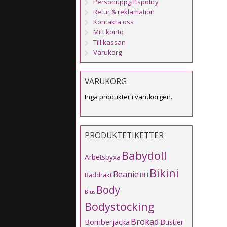
Personuppgiftspolicy
Retur & reklamation
Kontakta oss
Mitt konto
Till kassan
Varukorg
VARUKORG
Inga produkter i varukorgen.
PRODUKTETIKETTER
Babydoll
Arbetsbyxa
Bikini
Beanie
Baddräkt
BH
Body
Blus
Bodystocking
Brokad
Bomberjacka
Bustier