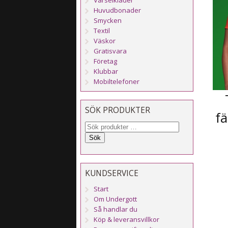
Huvudbonader
Smycken
Textil
Väskor
Gratisvara
Företag
Klubbar
Mobiltelefoner
SÖK PRODUKTER
fä
Sök
KUNDSERVICE
Start
Om Undergott
Så handlar du
Köp & leveransvillkor