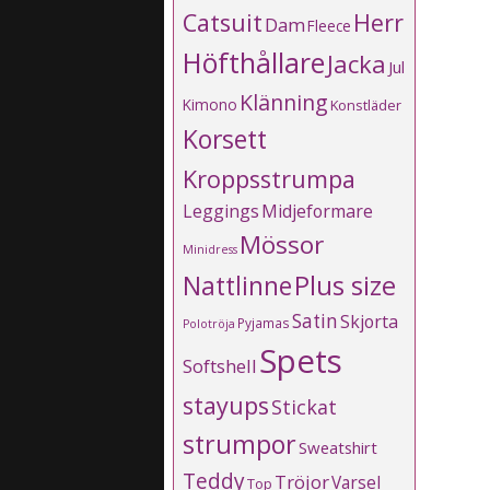
Catsuit
Herr
Dam
Fleece
Höfthållare
Jacka
Jul
Klänning
Kimono
Konstläder
Korsett
Kroppsstrumpa
Leggings
Midjeformare
Mössor
Minidress
Plus size
Nattlinne
Satin
Skjorta
Pyjamas
Polotröja
Spets
Softshell
stayups
Stickat
strumpor
Sweatshirt
Teddy
Tröjor
Varsel
Top