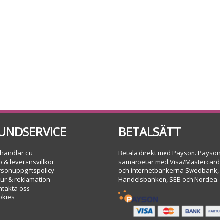
UNDSERVICE
BETALSÄTT
 handlar du
Betala direkt med Payson. Payso
 & leveransvillkor
samarbetar med Visa/Mastercard
rsonuppgiftspolicy
och internetbankerna Swedbank,
tur & reklamation
Handelsbanken, SEB och Nordea.
ntakta oss
okies