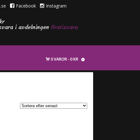
.se
Facebook
Instagram
kr
isvara i avdelningen
Gratisvara
0 VAROR
0 KR