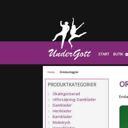
START
BUTIK
Home
/
Ormbunksgrön
O
PRODUKTKATEGORIER
Okategoriserad
Endas
Utförsäljning- Damkläder
Damkläder
Herrkläder
Barnkläder
Motivtryck
Varselkläder