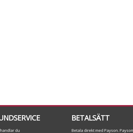
UNDSERVICE
BETALSÄTT
 handlar du
Betala direkt med Payson. Payso