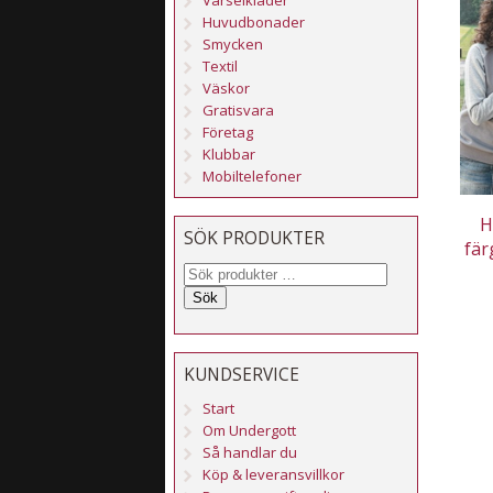
Huvudbonader
Smycken
Textil
Väskor
Gratisvara
Företag
Klubbar
Mobiltelefoner
H
SÖK PRODUKTER
fär
Sök
KUNDSERVICE
Start
Om Undergott
Så handlar du
Köp & leveransvillkor