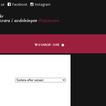
.se
Facebook
Instagram
kr
isvara i avdelningen
Gratisvara
0 VAROR
0 KR