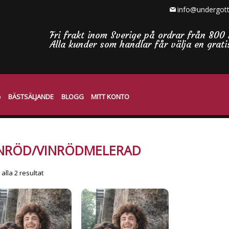
info@undergott
Fri frakt inom Sverige på ordrar från 800 
Alla kunder som handlar får välja en grat
BÄSTSÄLJANDE
BLOGG
MITT KONTO
INRÖD/VINRÖDMELERAD
Sortera
 alla 2 resultat
efter
senaste