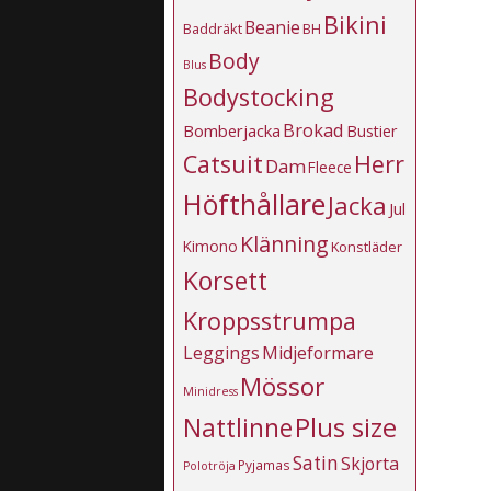
Bikini
Beanie
Baddräkt
BH
Body
Blus
Bodystocking
Brokad
Bomberjacka
Bustier
Catsuit
Herr
Dam
Fleece
Höfthållare
Jacka
Jul
Klänning
Kimono
Konstläder
Korsett
Kroppsstrumpa
Leggings
Midjeformare
Mössor
Minidress
Plus size
Nattlinne
Satin
Skjorta
Pyjamas
Polotröja