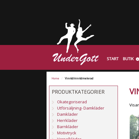
START
BUTIK
Home
/
Vinröd/vinrödmelerad
V
PRODUKTKATEGORIER
Okategoriserad
Visar
Utförsäljning- Damkläder
Damkläder
Herrkläder
Barnkläder
Motivtryck
Varselkläder