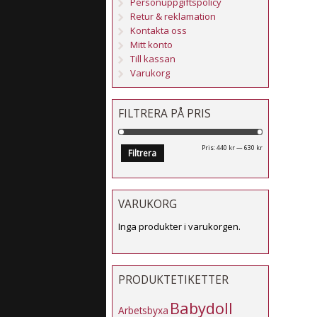
Personuppgiftspolicy
Retur & reklamation
Kontakta oss
Mitt konto
Till kassan
Varukorg
FILTRERA PÅ PRIS
Min
Max
Pris:
440 kr
—
630 kr
Filtrera
pris
pris
VARUKORG
Inga produkter i varukorgen.
PRODUKTETIKETTER
Babydoll
Arbetsbyxa