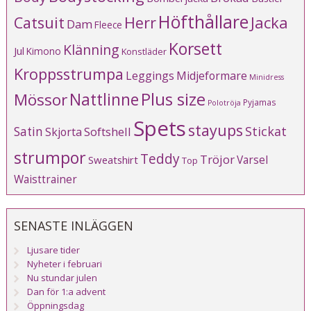
Höfthållare
Catsuit
Herr
Jacka
Dam
Fleece
Korsett
Klänning
Jul
Kimono
Konstläder
Kroppsstrumpa
Leggings
Midjeformare
Minidress
Plus size
Mössor
Nattlinne
Pyjamas
Polotröja
Spets
stayups
Stickat
Satin
Softshell
Skjorta
strumpor
Teddy
Tröjor
Varsel
Sweatshirt
Top
Waisttrainer
SENASTE INLÄGGEN
Ljusare tider
Nyheter i februari
Nu stundar julen
Dan för 1:a advent
Öppningsdag