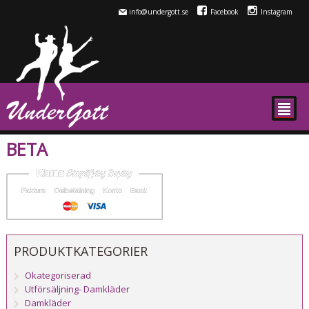
info@undergott.se
Facebook
Instagram
²
BETA
PRODUKTKATEGORIER
Okategoriserad
Utförsäljning- Damkläder
Damkläder