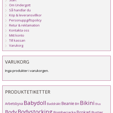
Start
Om Undergott
Så handlar du
Köp & leveransvillkor
Personuppgiftspolicy
Retur & reklamation
Kontakta oss
Mitt konto
Till kassan
Varukorg
VARUKORG
Inga produkter i varukorgen.
PRODUKTETIKETTER
Babydoll
Bikini
Beanie
Arbetsbyxa
Baddräkt
BH
Blus
Bodystocking
Body
Brokad
Bomberjacka
Bustier