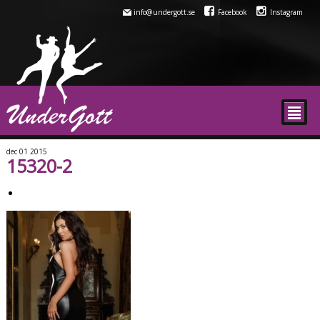
info@undergott.se
Facebook
Instagram
²
dec
01
2015
15320-2