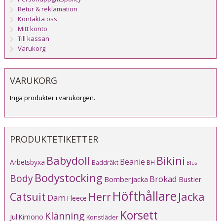
Retur & reklamation
Kontakta oss
Mitt konto
Till kassan
Varukorg
VARUKORG
Inga produkter i varukorgen.
PRODUKTETIKETTER
Babydoll
Bikini
Beanie
Arbetsbyxa
Baddräkt
BH
Blus
Bodystocking
Body
Brokad
Bomberjacka
Bustier
Höfthållare
Catsuit
Herr
Jacka
Dam
Fleece
Korsett
Klänning
Jul
Kimono
Konstläder