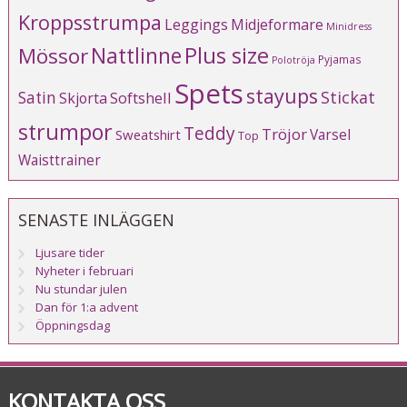
Kroppsstrumpa
Leggings
Midjeformare
Minidress
Plus size
Mössor
Nattlinne
Pyjamas
Polotröja
Spets
stayups
Stickat
Satin
Softshell
Skjorta
strumpor
Teddy
Tröjor
Varsel
Sweatshirt
Top
Waisttrainer
SENASTE INLÄGGEN
Ljusare tider
Nyheter i februari
Nu stundar julen
Dan för 1:a advent
Öppningsdag
KONTAKTA OSS