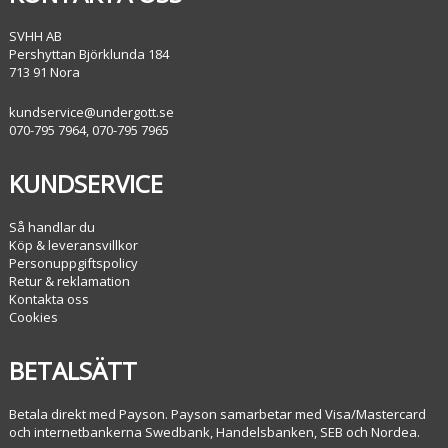
SVHH AB
Pershyttan Björklunda 184
713 91 Nora
kundservice@undergott.se
070-795 7964, 070-795 7965
KUNDSERVICE
Så handlar du
Köp & leveransvillkor
Personuppgiftspolicy
Retur & reklamation
Kontakta oss
Cookies
BETALSÄTT
Betala direkt med Payson. Payson samarbetar med Visa/Mastercard
och internetbankerna Swedbank, Handelsbanken, SEB och Nordea.