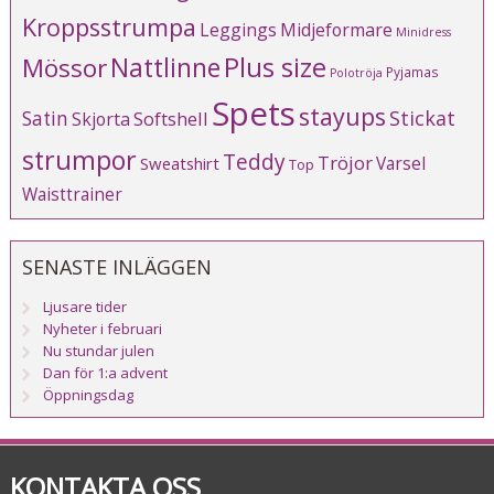
Kroppsstrumpa
Leggings
Midjeformare
Minidress
Plus size
Mössor
Nattlinne
Pyjamas
Polotröja
Spets
stayups
Stickat
Satin
Softshell
Skjorta
strumpor
Teddy
Tröjor
Varsel
Sweatshirt
Top
Waisttrainer
SENASTE INLÄGGEN
Ljusare tider
Nyheter i februari
Nu stundar julen
Dan för 1:a advent
Öppningsdag
KONTAKTA OSS