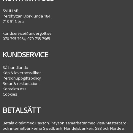
SVHH AB
Pershyttan Björklunda 184
713 91 Nora
kundservice@undergott.se
070-795 7964, 070-795 7965
KUNDSERVICE
Så handlar du
Köp & leveransvillkor
Personuppgiftspolicy
Retur & reklamation
Kontakta oss
Cookies
BETALSÄTT
Betala direkt med Payson. Payson samarbetar med Visa/Mastercard
och internetbankerna Swedbank, Handelsbanken, SEB och Nordea.