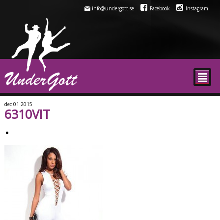
info@undergott.se
Facebook
Instagram
²
dec
01
2015
6310VIT