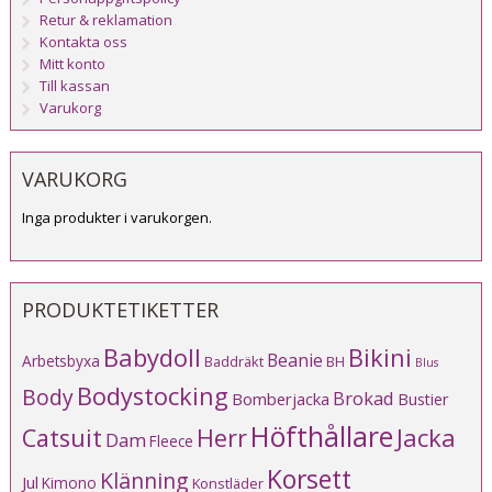
Retur & reklamation
Kontakta oss
Mitt konto
Till kassan
Varukorg
VARUKORG
Inga produkter i varukorgen.
PRODUKTETIKETTER
Babydoll
Bikini
Beanie
Arbetsbyxa
Baddräkt
BH
Blus
Bodystocking
Body
Brokad
Bomberjacka
Bustier
Höfthållare
Catsuit
Herr
Jacka
Dam
Fleece
Korsett
Klänning
Jul
Kimono
Konstläder