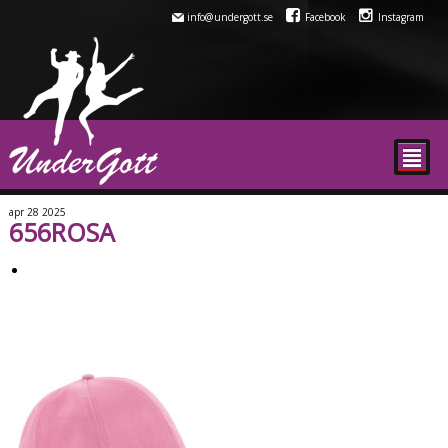
info@undergott.se
Facebook
Instagram
²
apr
28
2025
656ROSA