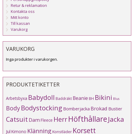
Retur & reklamation
Kontakta oss
Mitt konto
Till kassan
Varukorg
VARUKORG
Inga produkter i varukorgen.
PRODUKTETIKETTER
Babydoll
Bikini
Beanie
Arbetsbyxa
Baddräkt
BH
Blus
Bodystocking
Body
Brokad
Bomberjacka
Bustier
Höfthållare
Catsuit
Herr
Jacka
Dam
Fleece
Korsett
Klänning
Jul
Kimono
Konstläder