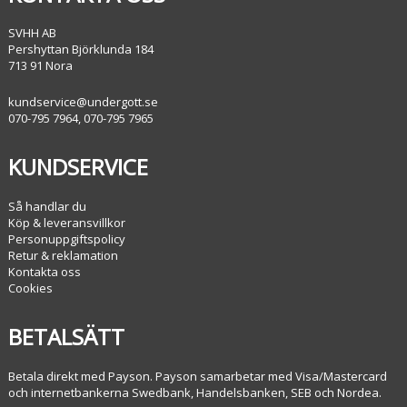
SVHH AB
Pershyttan Björklunda 184
713 91 Nora
kundservice@undergott.se
070-795 7964, 070-795 7965
KUNDSERVICE
Så handlar du
Köp & leveransvillkor
Personuppgiftspolicy
Retur & reklamation
Kontakta oss
Cookies
BETALSÄTT
Betala direkt med Payson. Payson samarbetar med Visa/Mastercard
och internetbankerna Swedbank, Handelsbanken, SEB och Nordea.