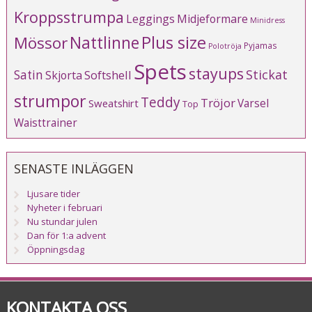
Kroppsstrumpa
Leggings
Midjeformare
Minidress
Plus size
Mössor
Nattlinne
Pyjamas
Polotröja
Spets
stayups
Stickat
Satin
Softshell
Skjorta
strumpor
Teddy
Tröjor
Varsel
Sweatshirt
Top
Waisttrainer
SENASTE INLÄGGEN
Ljusare tider
Nyheter i februari
Nu stundar julen
Dan för 1:a advent
Öppningsdag
KONTAKTA OSS