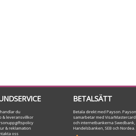
UNDSERVICE
BETALSÄTT
 handlar du
Betala direkt med Payson. Payso
 & leveransvillkor
samarbetar med Visa/Mastercard
rsonuppgiftspolicy
och internetbankerna Swedbank,
tur & reklamation
Handelsbanken, SEB och Nordea.
ntakta oss