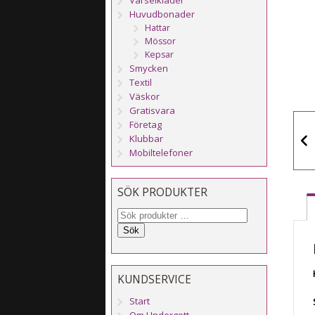
Huvudbonader
Hattar
Mössor
Kepsar
Smycken
Textil
Väskor
Gratisvara
Företag
Klubbar
Mobiltelefoner
SÖK PRODUKTER
Sök
KUNDSERVICE
Start