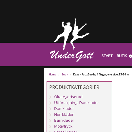
START
BUTIK
Home
/
Butik
/
Keps – Faux Suede, 4 färger, one size, 83-94 kr
PRODUKTKATEGORIER
Okategoriserad
Utförsäljning- Damkläder
Damkläder
Herrkläder
Barnkläder
Motivtryck
Varselkläder