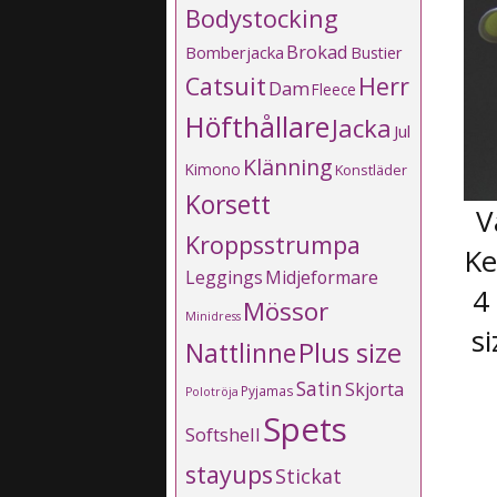
Bodystocking
Brokad
Bomberjacka
Bustier
Catsuit
Herr
Dam
Fleece
Höfthållare
Jacka
Jul
Klänning
Kimono
Konstläder
Korsett
V
Kroppsstrumpa
Ke
Leggings
Midjeformare
4
Mössor
Minidress
s
Plus size
Nattlinne
Satin
Skjorta
Pyjamas
Polotröja
Spets
Softshell
stayups
Stickat