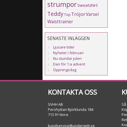
strumpor
Sweatshirt
Teddy
Tröjor
Varsel
Top
Waisttrainer
SENASTE INLÄGGEN
Ljusare tider
Nyheter i februari
Nu stundar julen
Dan för 1:a advent
Öppningsdag
KONTAKTA OSS
K
SVHH AB
Så
Pershyttan Björklunda 184
Köp
713 91 Nora
Pe
Re
Ko
kundservice@undergott.se