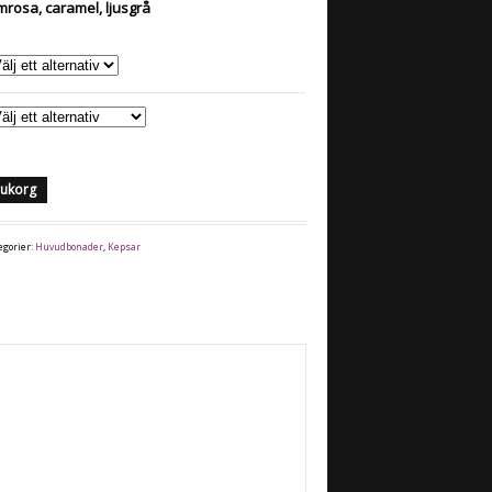
imrosa, caramel, ljusgrå
arukorg
egorier:
Huvudbonader
,
Kepsar