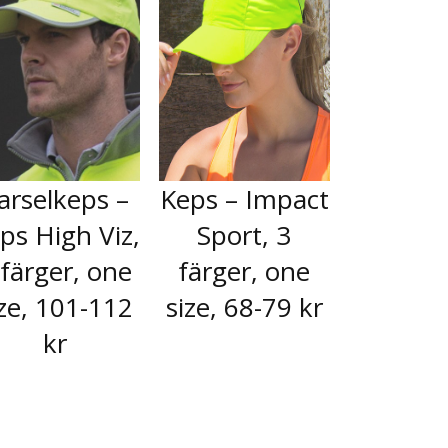
arselkeps –
Keps – Impact
ps High Viz,
Sport, 3
 färger, one
färger, one
ize, 101-112
size, 68-79 kr
kr