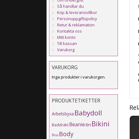
Om Undergott
Så handlar du
Köp & leveransvillkor
Personuppgiftspolicy
Retur & reklamation
Kontakta oss
Mitt konto
Till kassan
Varukorg
VARUKORG
Inga produkter i varukorgen.
PRODUKTETIKETTER
Rel
Babydoll
Arbetsbyxa
Bikini
Beanie
Baddräkt
BH
Body
Blus