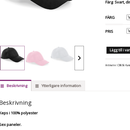
Färg
:
Svart, d
FÄRG
PRIS
Lägg till i v
Artikelnr:
CB656
Kat
Beskrivning
Ytterligare information
Beskrivning
Keps i 100% polyester
Sex paneler.