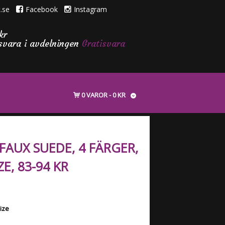
.se
Facebook
Instagram
kr
isvara i avdelningen
Gratisvara
0 VAROR
0 KR
 FAUX SUEDE, 4 FÄRGER,
ZE, 83-94 KR
size