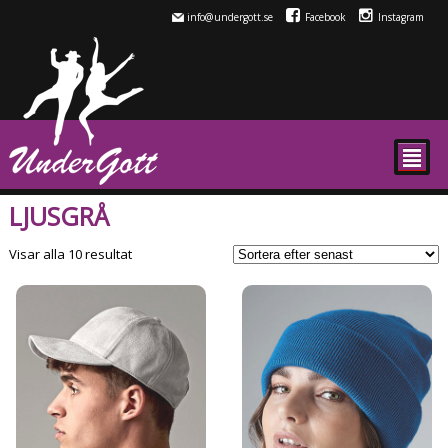
info@undergott.se
Facebook
Instagram
²
LJUSGRÅ
Sortera
Visar alla 10 resultat
efter
senaste