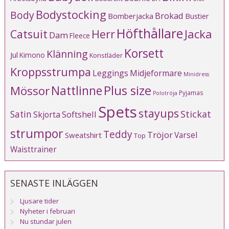
Bodystocking
Body
Brokad
Bomberjacka
Bustier
Höfthållare
Catsuit
Herr
Jacka
Dam
Fleece
Korsett
Klänning
Jul
Kimono
Konstläder
Kroppsstrumpa
Leggings
Midjeformare
Minidress
Plus size
Mössor
Nattlinne
Pyjamas
Polotröja
Spets
stayups
Stickat
Satin
Softshell
Skjorta
strumpor
Teddy
Tröjor
Varsel
Sweatshirt
Top
Waisttrainer
SENASTE INLÄGGEN
Ljusare tider
Nyheter i februari
Nu stundar julen