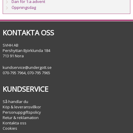
Dan för 1:a advent
Öppningsdag
KONTAKTA OSS
SVHH AB
Pershyttan Björklunda 184
713 91 Nora
kundservice@undergott.se
070-795 7964, 070-795 7965
KUNDSERVICE
Så handlar du
Köp & leveransvillkor
Personuppgiftspolicy
Retur & reklamation
Kontakta oss
Cookies