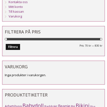
Kontakta oss
Mitt konto
Till kassan
Varukorg
FILTRERA PÅ PRIS
Mi
Ma
Pris:
70 kr
—
830 kr
Filtrera
pri
pri
VARUKORG
Inga produkter i varukorgen.
PRODUKTETIKETTER
Babydoll
Bikini
Beanie
Arbetsbyxa
Baddräkt
BH
Blus