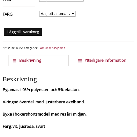
FÄRG
Lägg till i varukorg
Artikelnr:
TC057
Kategorier:
Damkläder
,
Pyjamas
Beskrivning
Ytterligare information
Beskrivning
Pyjamas i 95% polyester och 5% elastan.
V-ringad överdel med justerbara axelband.
Byxa i boxershortsmodell med resår i midjan.
Färg: vit, ljusrosa, svart