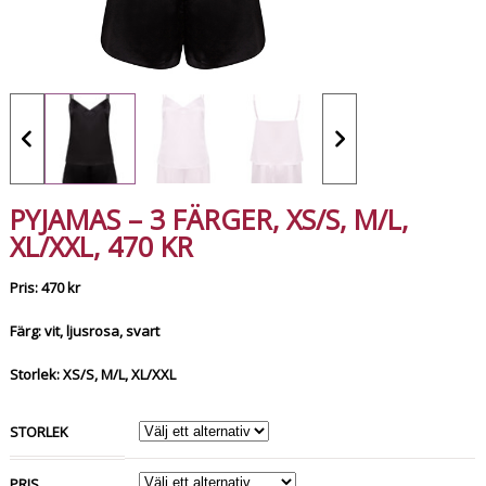
PYJAMAS – 3 FÄRGER, XS/S, M/L,
XL/XXL, 470 KR
Pris: 470 kr
Färg: vit, ljusrosa, svart
Storlek: XS/S, M/L, XL/XXL
STORLEK
PRIS