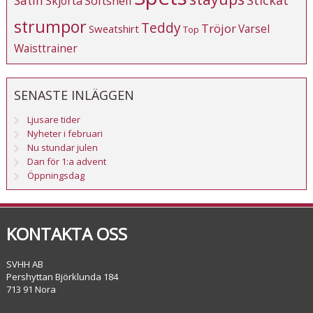
Satin
Softshell
Skjorta
strumpor
Teddy
Tröjor
Varsel
Sweatshirt
Top
Waisttrainer
SENASTE INLÄGGEN
Ljusare tider
Nyheter i februari
Nu stundar julen
Dan för 1:a advent
Öppningsdag
KONTAKTA OSS
SVHH AB
Pershyttan Björklunda 184
713 91 Nora