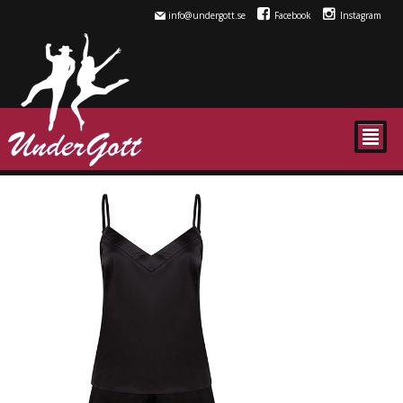
info@undergott.se
Facebook
Instagram
²