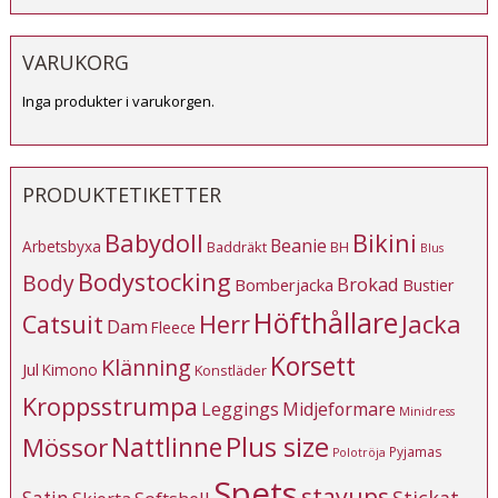
VARUKORG
Inga produkter i varukorgen.
PRODUKTETIKETTER
Babydoll
Bikini
Beanie
Arbetsbyxa
Baddräkt
BH
Blus
Bodystocking
Body
Brokad
Bomberjacka
Bustier
Höfthållare
Catsuit
Herr
Jacka
Dam
Fleece
Korsett
Klänning
Jul
Kimono
Konstläder
Kroppsstrumpa
Leggings
Midjeformare
Minidress
Plus size
Mössor
Nattlinne
Pyjamas
Polotröja
Spets
stayups
Stickat