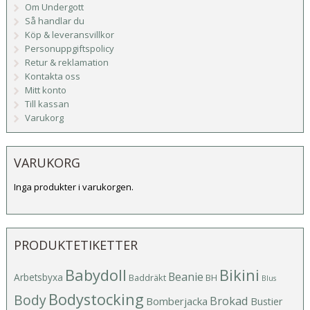
Om Undergott
Så handlar du
Köp & leveransvillkor
Personuppgiftspolicy
Retur & reklamation
Kontakta oss
Mitt konto
Till kassan
Varukorg
VARUKORG
Inga produkter i varukorgen.
PRODUKTETIKETTER
Babydoll
Bikini
Beanie
Arbetsbyxa
Baddräkt
BH
Blus
Bodystocking
Body
Brokad
Bomberjacka
Bustier