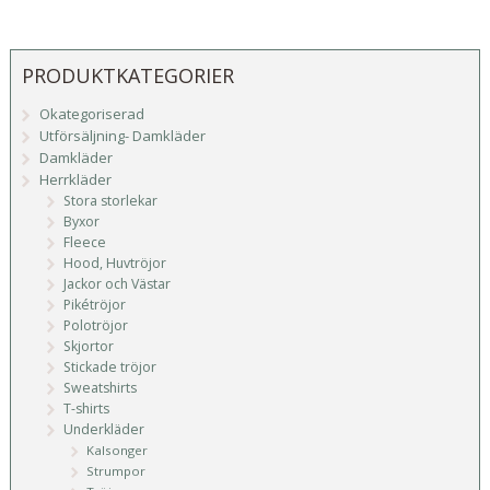
PRODUKTKATEGORIER
Okategoriserad
Utförsäljning- Damkläder
Damkläder
Herrkläder
Stora storlekar
Byxor
Fleece
Hood, Huvtröjor
Jackor och Västar
Pikétröjor
Polotröjor
Skjortor
Stickade tröjor
Sweatshirts
T-shirts
Underkläder
Kalsonger
Strumpor