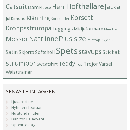
Höfthållare
Catsuit
Herr
Jacka
Dam
Fleece
Korsett
Klänning
Jul
Kimono
Konstläder
Kroppsstrumpa
Leggings
Midjeformare
Minidress
Plus size
Mössor
Nattlinne
Pyjamas
Polotröja
Spets
stayups
Stickat
Satin
Softshell
Skjorta
strumpor
Teddy
Tröjor
Varsel
Sweatshirt
Top
Waisttrainer
SENASTE INLÄGGEN
Ljusare tider
Nyheter i februari
Nu stundar julen
Dan för 1:a advent
Öppningsdag