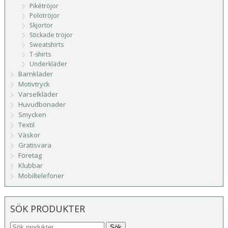
Pikétröjor
Polotröjor
Skjortor
Stickade tröjor
Sweatshirts
T-shirts
Underkläder
Barnkläder
Motivtryck
Varselkläder
Huvudbonader
Smycken
Textil
Väskor
Gratisvara
Företag
Klubbar
Mobiltelefoner
SÖK PRODUKTER
Sök