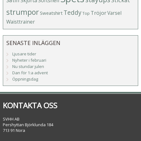
Stickat
Satin
Softshell
Skjorta
strumpor
Teddy
Tröjor
Varsel
Sweatshirt
Top
Waisttrainer
SENASTE INLÄGGEN
Ljusare tider
Nyheter i februari
Nu stundar julen
Dan för 1:a advent
Öppningsdag
KONTAKTA OSS
SVHH AB
Pershyttan Björklunda 184
713 91 Nora