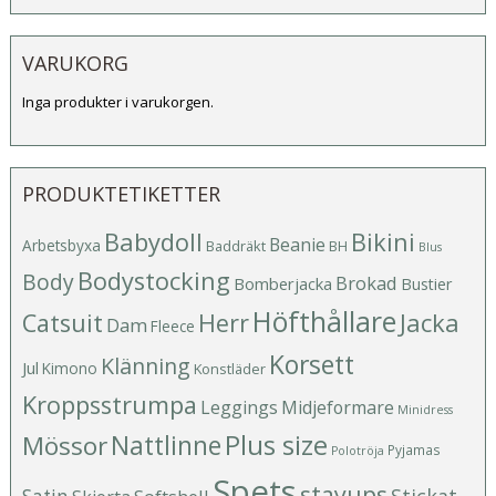
VARUKORG
Inga produkter i varukorgen.
PRODUKTETIKETTER
Babydoll
Bikini
Beanie
Arbetsbyxa
Baddräkt
BH
Blus
Bodystocking
Body
Brokad
Bomberjacka
Bustier
Höfthållare
Catsuit
Herr
Jacka
Dam
Fleece
Korsett
Klänning
Jul
Kimono
Konstläder
Kroppsstrumpa
Leggings
Midjeformare
Minidress
Plus size
Mössor
Nattlinne
Pyjamas
Polotröja
Spets
stayups