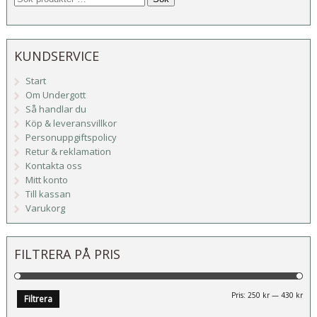
KUNDSERVICE
Start
Om Undergott
Så handlar du
Köp & leveransvillkor
Personuppgiftspolicy
Retur & reklamation
Kontakta oss
Mitt konto
Till kassan
Varukorg
FILTRERA PÅ PRIS
Mi
Ma
Pris:
250 kr
—
430 kr
Filtrera
pri
pri