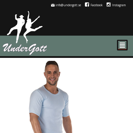
info@undergott.se
Facebook
Instagram
²