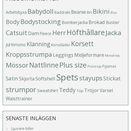
Babydoll
Bikini
Beanie
Arbetsbyxa
Baddräkt
BH
Blus
Bodystocking
Body
Brokad
Bomberjacka
Bustier
Höfthållare
Catsuit
Herr
Jacka
Dam
Fleece
Korsett
Klänning
Jul
Kimono
Konstläder
Kroppsstrumpa
Leggings
Midjeformare
Minidress
Plus size
Mössor
Nattlinne
Pyjamas
Polotröja
Spets
stayups
Stickat
Satin
Softshell
Skjorta
strumpor
Teddy
Tröjor
Varsel
Sweatshirt
Top
Waisttrainer
SENASTE INLÄGGEN
Ljusare tider