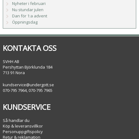
Nyheter i februari
Nu stundar julen
Dan för 1:a advent
Öppningsdag
KONTAKTA OSS
SVHH AB
Pershyttan Björklunda 184
713 91 Nora
kundservice@undergott.se
070-795 7964, 070-795 7965
KUNDSERVICE
Så handlar du
Köp & leveransvillkor
Personuppgiftspolicy
Retur & reklamation