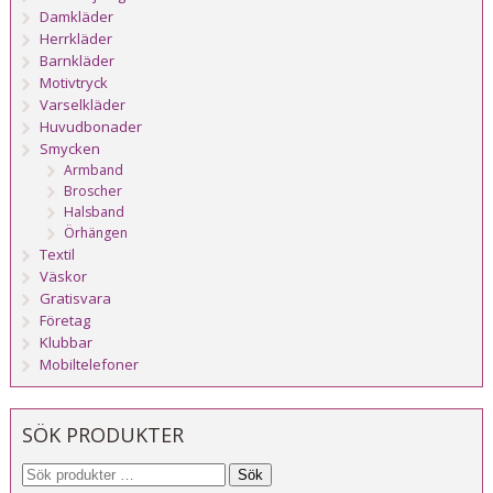
Damkläder
Herrkläder
Barnkläder
Motivtryck
Varselkläder
Huvudbonader
Smycken
Armband
Broscher
Halsband
Örhängen
Textil
Väskor
Gratisvara
Företag
Klubbar
Mobiltelefoner
SÖK PRODUKTER
Sök