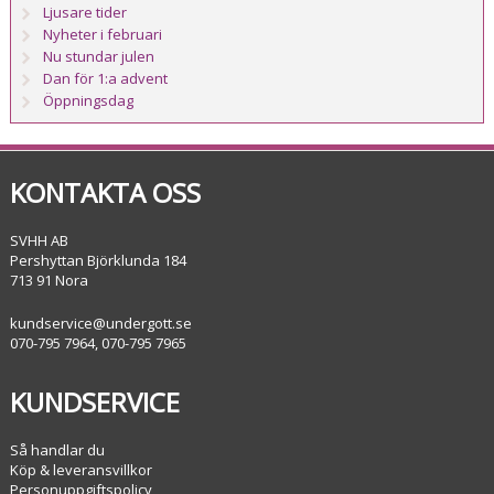
Ljusare tider
Nyheter i februari
Nu stundar julen
Dan för 1:a advent
Öppningsdag
KONTAKTA OSS
SVHH AB
Pershyttan Björklunda 184
713 91 Nora
kundservice@undergott.se
070-795 7964, 070-795 7965
KUNDSERVICE
Så handlar du
Köp & leveransvillkor
Personuppgiftspolicy