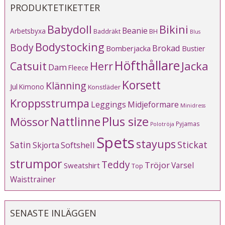
PRODUKTETIKETTER
Babydoll
Bikini
Beanie
Arbetsbyxa
Baddräkt
BH
Blus
Bodystocking
Body
Brokad
Bomberjacka
Bustier
Höfthållare
Catsuit
Herr
Jacka
Dam
Fleece
Korsett
Klänning
Jul
Kimono
Konstläder
Kroppsstrumpa
Leggings
Midjeformare
Minidress
Plus size
Mössor
Nattlinne
Pyjamas
Polotröja
Spets
stayups
Stickat
Satin
Softshell
Skjorta
strumpor
Teddy
Tröjor
Varsel
Sweatshirt
Top
Waisttrainer
SENASTE INLÄGGEN