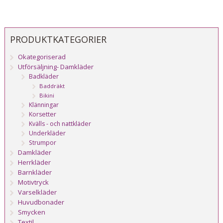
PRODUKTKATEGORIER
Okategoriserad
Utförsäljning- Damkläder
Badkläder
Baddräkt
Bikini
Klänningar
Korsetter
Kvälls - och nattkläder
Underkläder
Strumpor
Damkläder
Herrkläder
Barnkläder
Motivtryck
Varselkläder
Huvudbonader
Smycken
Textil