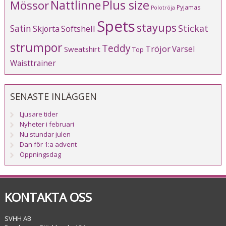
Plus size
Mössor
Nattlinne
Pyjamas
Polotröja
Spets
stayups
Stickat
Satin
Softshell
Skjorta
strumpor
Teddy
Tröjor
Varsel
Sweatshirt
Top
Waisttrainer
SENASTE INLÄGGEN
Ljusare tider
Nyheter i februari
Nu stundar julen
Dan för 1:a advent
Öppningsdag
KONTAKTA OSS
SVHH AB