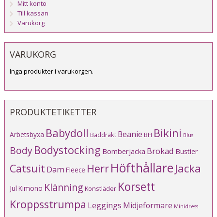
Mitt konto
Till kassan
Varukorg
VARUKORG
Inga produkter i varukorgen.
PRODUKTETIKETTER
Babydoll
Bikini
Beanie
Arbetsbyxa
Baddräkt
BH
Blus
Bodystocking
Body
Brokad
Bomberjacka
Bustier
Höfthållare
Catsuit
Herr
Jacka
Dam
Fleece
Korsett
Klänning
Jul
Kimono
Konstläder
Kroppsstrumpa
Leggings
Midjeformare
Minidress