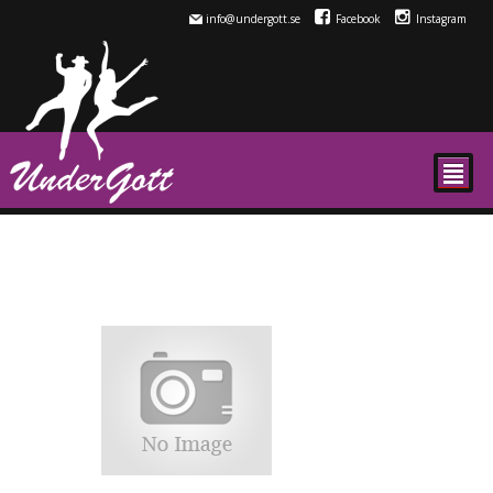
info@undergott.se
Facebook
Instagram
²