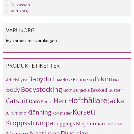
Till kassan
Varukorg
VARUKORG
Inga produkter i varukorgen.
PRODUKTETIKETTER
Babydoll
Bikini
Beanie
Arbetsbyxa
Baddräkt
BH
Blus
Bodystocking
Body
Brokad
Bomberjacka
Bustier
Höfthållare
Catsuit
Herr
Jacka
Dam
Fleece
Korsett
Klänning
Jul
Kimono
Konstläder
Kroppsstrumpa
Leggings
Midjeformare
Minidress
Plus size
Mössor
Nattlinne