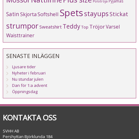
Pyjamas
Polotröja
Spets
stayups
Stickat
Satin
Softshell
Skjorta
strumpor
Teddy
Tröjor
Varsel
Sweatshirt
Top
Waisttrainer
SENASTE INLÄGGEN
Ljusare tider
Nyheter i februari
Nu stundar julen
Dan för 1:a advent
Öppningsdag
KONTAKTA OSS
SVHH AB
Pershyttan Björklunda 184