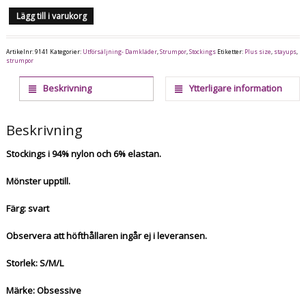
Lägg till i varukorg
Artikelnr:
9141
Kategorier:
Utförsäljning- Damkläder
,
Strumpor
,
Stockings
Etiketter:
Plus size
,
stayups
,
strumpor
Beskrivning
Ytterligare information
Beskrivning
Stockings i 94% nylon och 6% elastan.
Mönster upptill.
Färg: svart
Observera att höfthållaren ingår ej i leveransen.
Storlek: S/M/L
Märke: Obsessive