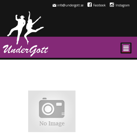
info@undergott.se
Facebook
Instagram
²