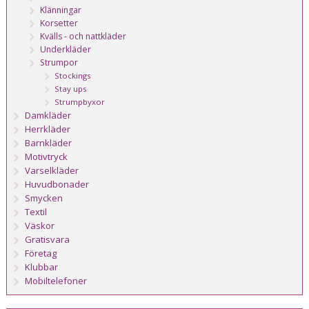
Klänningar
Korsetter
Kvälls - och nattkläder
Underkläder
Strumpor
Stockings
Stay ups
Strumpbyxor
Damkläder
Herrkläder
Barnkläder
Motivtryck
Varselkläder
Huvudbonader
Smycken
Textil
Väskor
Gratisvara
Företag
Klubbar
Mobiltelefoner