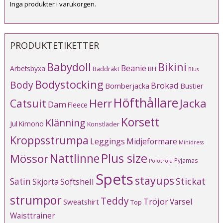
Inga produkter i varukorgen.
PRODUKTETIKETTER
Babydoll
Bikini
Beanie
Arbetsbyxa
Baddräkt
BH
Blus
Bodystocking
Body
Brokad
Bomberjacka
Bustier
Höfthållare
Catsuit
Herr
Jacka
Dam
Fleece
Korsett
Klänning
Jul
Kimono
Konstläder
Kroppsstrumpa
Leggings
Midjeformare
Minidress
Plus size
Mössor
Nattlinne
Pyjamas
Polotröja
Spets
stayups
Stickat
Satin
Softshell
Skjorta
strumpor
Teddy
Tröjor
Varsel
Sweatshirt
Top
Waisttrainer