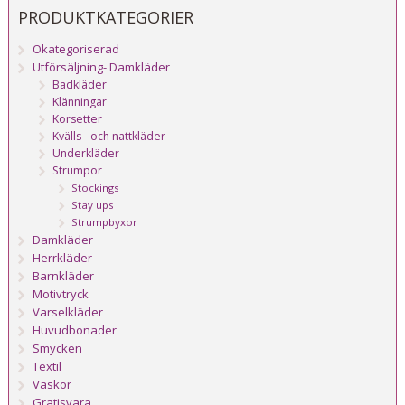
PRODUKTKATEGORIER
Okategoriserad
Utförsäljning- Damkläder
Badkläder
Klänningar
Korsetter
Kvälls - och nattkläder
Underkläder
Strumpor
Stockings
Stay ups
Strumpbyxor
Damkläder
Herrkläder
Barnkläder
Motivtryck
Varselkläder
Huvudbonader
Smycken
Textil
Väskor
Gratisvara