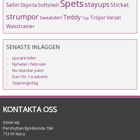
Spets
stayups
Stickat
Satin
Softshell
Skjorta
strumpor
Teddy
Tröjor
Varsel
Sweatshirt
Top
Waisttrainer
SENASTE INLÄGGEN
Ljusare tider
Nyheter i februari
Nu stundar julen
Dan för 1:a advent
Öppningsdag
KONTAKTA OSS
SVHH AB
Pershyttan Björklunda 184
713 91 Nora