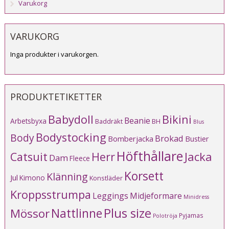
Varukorg
VARUKORG
Inga produkter i varukorgen.
PRODUKTETIKETTER
Babydoll
Bikini
Beanie
Arbetsbyxa
Baddräkt
BH
Blus
Bodystocking
Body
Brokad
Bomberjacka
Bustier
Höfthållare
Catsuit
Herr
Jacka
Dam
Fleece
Korsett
Klänning
Jul
Kimono
Konstläder
Kroppsstrumpa
Leggings
Midjeformare
Minidress
Plus size
Mössor
Nattlinne
Pyjamas
Polotröja