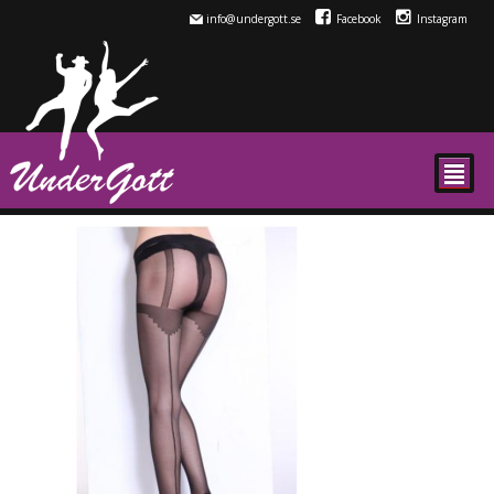
info@undergott.se
Facebook
Instagram
²