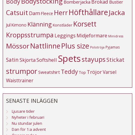
Bodystocking
Body
Brokad
Bomberjacka
Bustier
Höfthållare
Catsuit
Herr
Jacka
Dam
Fleece
Korsett
Klänning
Jul
Kimono
Konstläder
Kroppsstrumpa
Leggings
Midjeformare
Minidress
Plus size
Mössor
Nattlinne
Pyjamas
Polotröja
Spets
stayups
Stickat
Satin
Softshell
Skjorta
strumpor
Teddy
Tröjor
Varsel
Sweatshirt
Top
Waisttrainer
SENASTE INLÄGGEN
Ljusare tider
Nyheter i februari
Nu stundar julen
Dan för 1:a advent