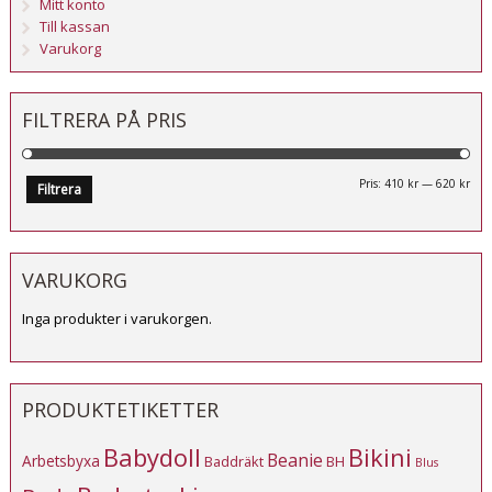
Mitt konto
Till kassan
Varukorg
FILTRERA PÅ PRIS
Mi
Ma
Pris:
410 kr
—
620 kr
Filtrera
pri
pri
VARUKORG
Inga produkter i varukorgen.
PRODUKTETIKETTER
Babydoll
Bikini
Beanie
Arbetsbyxa
Baddräkt
BH
Blus