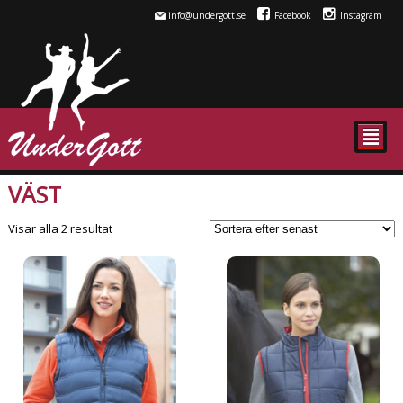
info@undergott.se
Facebook
Instagram
²
VÄST
Sortera
Visar alla 2 resultat
efter
senaste