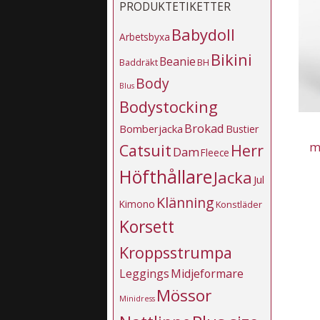
PRODUKTETIKETTER
Babydoll
Arbetsbyxa
Bikini
Beanie
Baddräkt
BH
Body
Blus
Bodystocking
Brokad
Bomberjacka
Bustier
m
Catsuit
Herr
Dam
Fleece
Höfthållare
Jacka
Jul
Klänning
Kimono
Konstläder
Korsett
Kroppsstrumpa
Leggings
Midjeformare
Mössor
Minidress