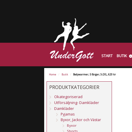
START
BUTIK
Home
/
Butik
/
Bodywarmer, 5 färger, S-2XL, 620 kr
PRODUKTKATEGORIER
Okategoriserad
Utförsäljning- Damkläder
Damkläder
Pyjamas
Byxor, Jackor och Västar
Byxor
Shorts