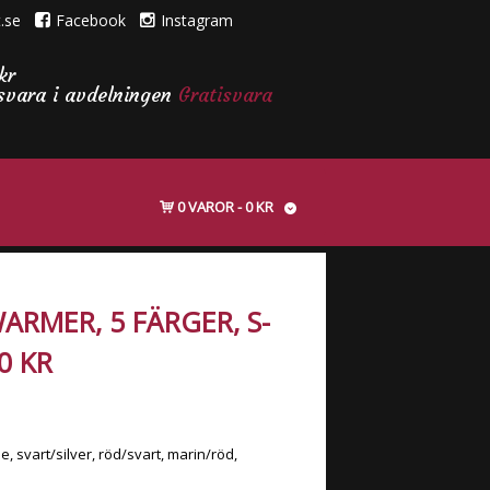
.se
Facebook
Instagram
kr
isvara i avdelningen
Gratisvara
0 VAROR
0 KR
RMER, 5 FÄRGER, S-
20 KR
e, svart/silver, röd/svart, marin/röd,