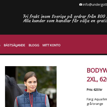
info@undergott
Fri frakt inom Sverige på ordrar från 800 
Alla kunder som handlar får välja en grat
BÄSTSÄLJANDE
BLOGG
MITT KONTO
BODYWA
2XL, 6
Pris: 620 kr
Färg: Aqua/lim
grå/orange