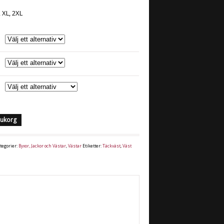
, XL, 2XL
arukorg
tegorier:
Byxor, Jackor och Västar
,
Västar
Etiketter:
Täckväst
,
Väst