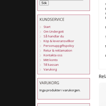
Sök
KUNDSERVICE
Start
Om Undergott
Så handlar du
Köp & leveransvillkor
Personuppgiftspolicy
Retur & reklamation
Kontakta oss
Mitt konto
Till kassan
Varukorg
Rel
VARUKORG
Inga produkter i varukorgen.