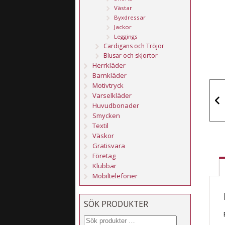
Västar
Byxdressar
Jackor
Leggings
Cardigans och Tröjor
Blusar och skjortor
Herrkläder
Barnkläder
Motivtryck
Varselkläder
Huvudbonader
Smycken
Textil
Väskor
Gratisvara
Företag
Klubbar
Mobiltelefoner
SÖK PRODUKTER