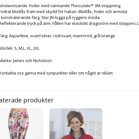
Vindavvisande. Foder med värmande Thinsulate™ 3M-stoppning
Fodrat blixtlås fram med skydd för hakan. Blixtlås, foder och ärmslut
i konstraterande färg. Stor JN-logga på ryggens insida.
Reflekterande tryck på ärm. Fållen har elastiskt dragsnöre med stoppers.Lä
Färg: Aqua/lime, svart/silver, röd/svart, marin/röd, grå/orange
Storlek: S, M,L, XL, 2XL
Märke: James och Nicholson
Kontakta oss gärna med synpunkter eller om något är oklart.
aterade produkter