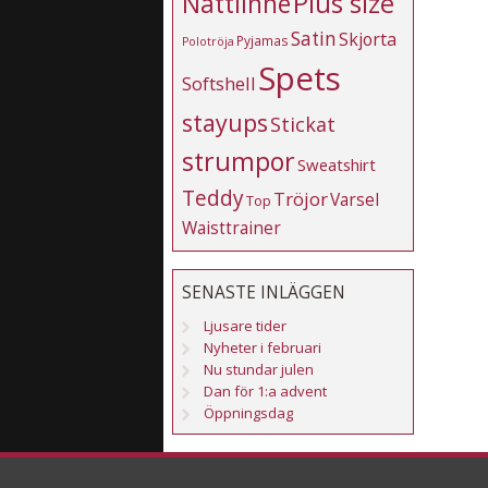
Plus size
Nattlinne
Satin
Skjorta
Pyjamas
Polotröja
Spets
Softshell
stayups
Stickat
strumpor
Sweatshirt
Teddy
Tröjor
Varsel
Top
Waisttrainer
SENASTE INLÄGGEN
Ljusare tider
Nyheter i februari
Nu stundar julen
Dan för 1:a advent
Öppningsdag