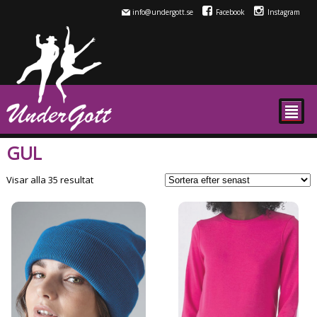
info@undergott.se
Facebook
Instagram
²
GUL
Sortera
Visar alla 35 resultat
efter
senaste