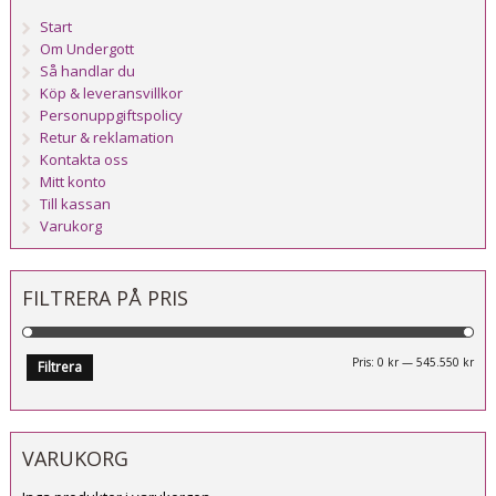
Start
Om Undergott
Så handlar du
Köp & leveransvillkor
Personuppgiftspolicy
Retur & reklamation
Kontakta oss
Mitt konto
Till kassan
Varukorg
FILTRERA PÅ PRIS
Mi
Ma
Pris:
0 kr
—
545.550 kr
Filtrera
pri
pri
VARUKORG