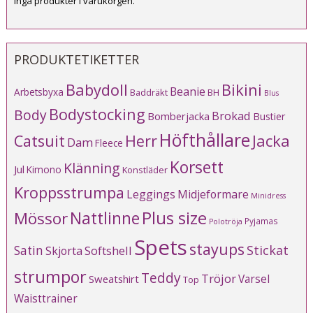
Inga produkter i varukorgen.
PRODUKTETIKETTER
Babydoll
Bikini
Beanie
Arbetsbyxa
Baddräkt
BH
Blus
Bodystocking
Body
Brokad
Bomberjacka
Bustier
Höfthållare
Catsuit
Herr
Jacka
Dam
Fleece
Korsett
Klänning
Jul
Kimono
Konstläder
Kroppsstrumpa
Leggings
Midjeformare
Minidress
Plus size
Mössor
Nattlinne
Pyjamas
Polotröja
Spets
stayups
Stickat
Satin
Softshell
Skjorta
strumpor
Teddy
Tröjor
Varsel
Sweatshirt
Top
Waisttrainer