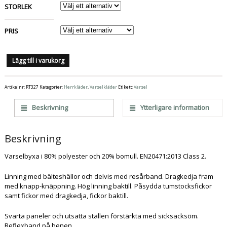
STORLEK
PRIS
Lägg till i varukorg
Artikelnr:
RT327
Kategorier:
Herrkläder
,
Varselkläder
Etikett:
Varsel
Beskrivning
Ytterligare information
Beskrivning
Varselbyxa i 80% polyester och 20% bomull. EN20471:2013 Class 2.
Linning med bälteshällor och delvis med resårband. Dragkedja fram
med knapp-knäppning. Hög linning baktill. Påsydda tumstocksfickor
samt fickor med dragkedja, fickor baktill.
Svarta paneler och utsatta ställen förstärkta med sicksacksöm.
Reflexband på benen.