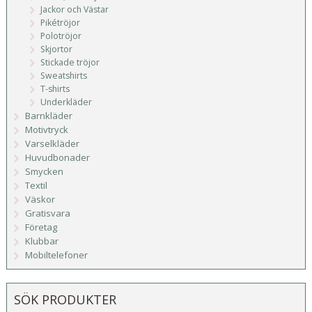
Jackor och Västar
Pikétröjor
Polotröjor
Skjortor
Stickade tröjor
Sweatshirts
T-shirts
Underkläder
Barnkläder
Motivtryck
Varselkläder
Huvudbonader
Smycken
Textil
Väskor
Gratisvara
Företag
Klubbar
Mobiltelefoner
SÖK PRODUKTER