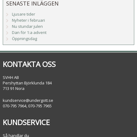
SENASTE INLÄGGEN
Ljusare tider
Nyheter i februari
Nu stundar julen
Dan för 1:a advent
Öppningsdag
KONTAKTA OSS
SVHH AB
Pershyttan Björklunda 184
713 91 Nora
kundservice@undergott.se
070-795 7964, 070-795 7965
KUNDSERVICE
Så handlar du