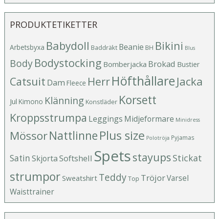
PRODUKTETIKETTER
Babydoll
Bikini
Beanie
Arbetsbyxa
Baddräkt
BH
Blus
Bodystocking
Body
Brokad
Bomberjacka
Bustier
Höfthållare
Catsuit
Herr
Jacka
Dam
Fleece
Korsett
Klänning
Jul
Kimono
Konstläder
Kroppsstrumpa
Leggings
Midjeformare
Minidress
Plus size
Mössor
Nattlinne
Pyjamas
Polotröja
Spets
stayups
Stickat
Satin
Softshell
Skjorta
strumpor
Teddy
Tröjor
Varsel
Sweatshirt
Top
Waisttrainer