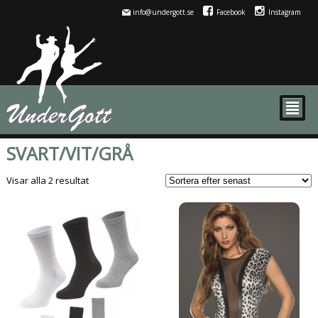
info@undergott.se
Facebook
Instagram
²
SVART/VIT/GRÅ
Sortera
Visar alla 2 resultat
efter
senaste