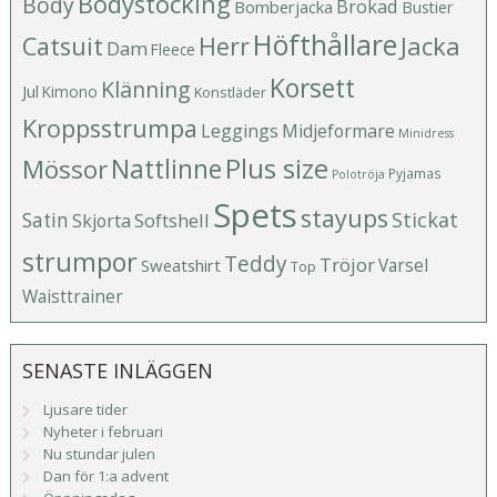
Bodystocking
Body
Brokad
Bomberjacka
Bustier
Höfthållare
Catsuit
Herr
Jacka
Dam
Fleece
Korsett
Klänning
Jul
Kimono
Konstläder
Kroppsstrumpa
Leggings
Midjeformare
Minidress
Plus size
Mössor
Nattlinne
Pyjamas
Polotröja
Spets
stayups
Stickat
Satin
Softshell
Skjorta
strumpor
Teddy
Tröjor
Varsel
Sweatshirt
Top
Waisttrainer
SENASTE INLÄGGEN
Ljusare tider
Nyheter i februari
Nu stundar julen
Dan för 1:a advent