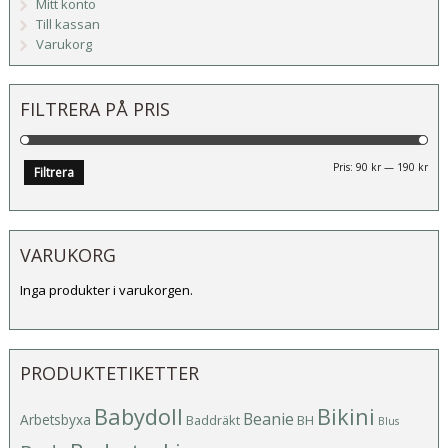
Mitt konto
Till kassan
Varukorg
FILTRERA PÅ PRIS
Mi
Ma
Pris:
90 kr
—
190 kr
Filtrera
pri
pri
VARUKORG
Inga produkter i varukorgen.
PRODUKTETIKETTER
Babydoll
Bikini
Beanie
Arbetsbyxa
Baddräkt
BH
Blus