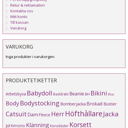
Retur & reklamation
Kontakta oss
Mitt konto
Till kassan
Varukorg
VARUKORG
Inga produkter i varukorgen.
PRODUKTETIKETTER
Babydoll
Bikini
Beanie
Arbetsbyxa
Baddräkt
BH
Blus
Bodystocking
Body
Brokad
Bomberjacka
Bustier
Höfthållare
Catsuit
Herr
Jacka
Dam
Fleece
Korsett
Klänning
Jul
Kimono
Konstläder