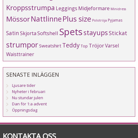
Kroppsstrumpa
Leggings
Midjeformare
Minidress
Plus size
Mössor
Nattlinne
Pyjamas
Polotröja
Spets
stayups
Stickat
Satin
Softshell
Skjorta
strumpor
Teddy
Tröjor
Varsel
Sweatshirt
Top
Waisttrainer
SENASTE INLÄGGEN
Ljusare tider
Nyheter i februari
Nu stundar julen
Dan för 1:a advent
Öppningsdag
KONTAKTA OSS