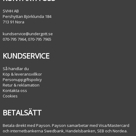
SVHH AB
Pershyttan Björklunda 184
713 91 Nora
kundservice@undergott.se
070-795 7964, 070-795 7965
KUNDSERVICE
Så handlar du
Köp & leveransvillkor
Personuppgiftspolicy
Retur & reklamation
Kontakta oss
Cookies
BETALSÄTT
Betala direkt med Payson. Payson samarbetar med Visa/Mastercard
och internetbankerna Swedbank, Handelsbanken, SEB och Nordea.