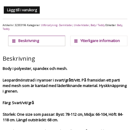
Lägg till i varukorg
Artikelnr:
32303196
Kategorier:
Utförsäljning- Damkläder
,
Underkläder
,
Body / Teddy
Etiketter:
Body
,
Teddy
Beskrivning
Ytterligare information
Beskrivning
Body i polyester, spandex och mesh.
Leopardmönstrad i nyanser i svart/grått/vitt. På framsidan ett parti
med mesh som är kantad med läderliknande material. Hyskknäppning
i grenen.
Färg: Svart/vit/grå
Storlek: One size som passar: Byst: 78-112 cm, Midja: 66-104, Höft: 84-
118 cm. Längd outsträckt: 68 cm.