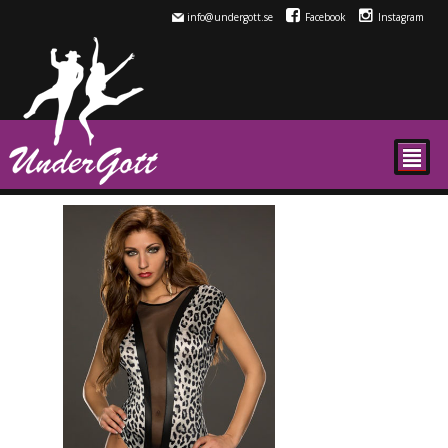
info@undergott.se
Facebook
Instagram
²